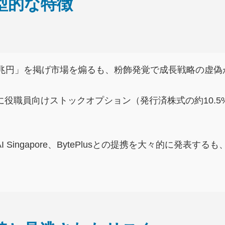
典型的な特徴
額1兆円」を掲げ市場を煽るも、粉飾発覚で成長戦略の虚
前に役職員向けストックオプション（発行済株式の約10.
AI Singapore、BytePlusとの提携を大々的に発