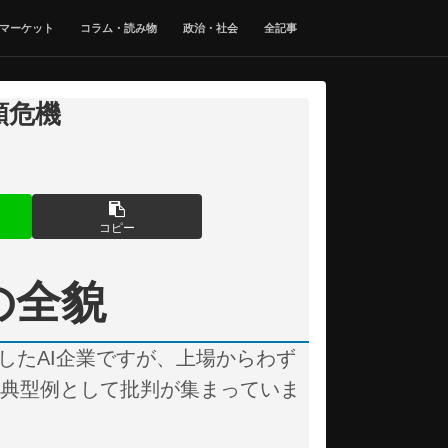
マーケット
コラム・読み物
政治・社会
全記事
頼危機
コピー
の全貌
場したAI企業ですが、上場からわず
の典型例として批判が集まっていま