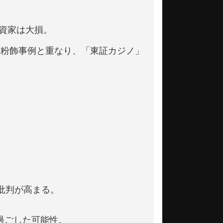
投資家は大損。
の粉飾事例と重なり、「東証カジノ」
批判が高まる。
見過ごした可能性。