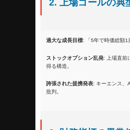
2. 上場ゴールの
過大な成長目標
: 「5年で時価総
ストックオプション乱発
: 上場直
得る構造。
誇張された提携発表
: キーエンス、
批判。