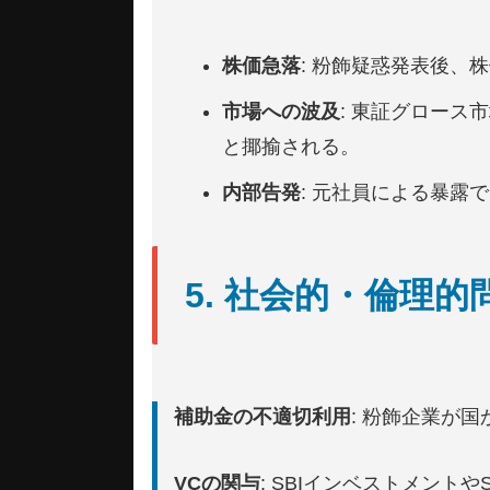
株価急落
: 粉飾疑惑発表後、株
市場への波及
: 東証グロー
と揶揄される。
内部告発
: 元社員による暴露
5. 社会的・倫理的
補助金の不適切利用
: 粉飾企業が
VCの関与
: SBIインベストメン