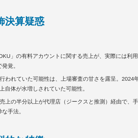
粉飾決算疑惑
GIJIROKU」の有料アカウントに関する売上が、実際に
で発覚。
ら行われていた可能性は、上場審査の甘さを露呈。2024年
、売上自体が水増しされていた可能性。
: 売上の半分以上が代理店（ジークスと推測）経由で、
妙な手法。