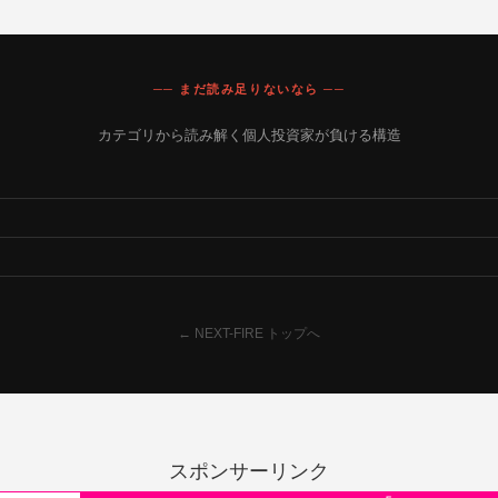
── まだ読み足りないなら ──
カテゴリから読み解く個人投資家が負ける構造
← NEXT-FIRE トップへ
スポンサーリンク