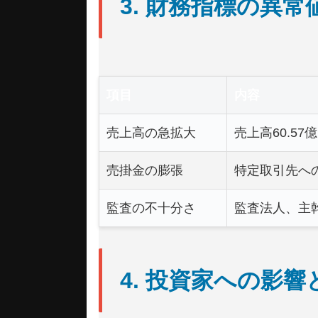
3. 財務指標の異
項目
内容
売上高の急拡大
売上高60.5
売掛金の膨張
特定取引先へ
監査の不十分さ
監査法人、主
4. 投資家への影