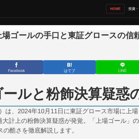
HOME
投資・
上場ゴールの手口と東証グロースの信
Facebook
はてブ
LINE
ゴールと粉飾決算疑惑
）は、2024年10月11日に東証グロース市場に上
売上過大計上の粉飾決算疑惑が発覚。「上場ゴール」
スの酷さを徹底解説します。