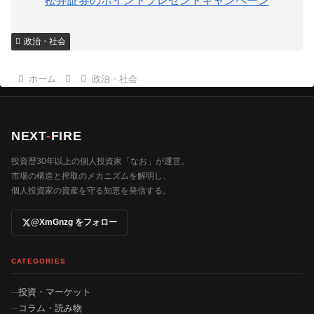
松井証券のポイントプレゼントキャンペーン
政治・社会
ホーム
政治・社会
NEXT
-
FIRE
投資歴30年以上の個人投資家「なお」が運営。
市場の構造と搾取のメカニズムを解明し、
個人投資家の資産を守る知恵を発信する。
@XmGnzg をフォロー
CATEGORIES
投資・マーケット
コラム・読み物