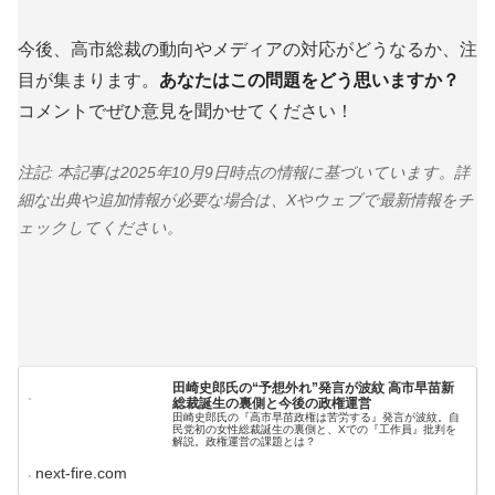
今後、高市総裁の動向やメディアの対応がどうなるか、注
目が集まります。
あなたはこの問題をどう思いますか？
コメントでぜひ意見を聞かせてください！
注記: 本記事は2025年10月9日時点の情報に基づいています。詳
細な出典や追加情報が必要な場合は、Xやウェブで最新情報をチ
ェックしてください。
田崎史郎氏の“予想外れ”発言が波紋 高市早苗新
総裁誕生の裏側と今後の政権運営
田崎史郎氏の『高市早苗政権は苦労する』発言が波紋。自
民党初の女性総裁誕生の裏側と、Xでの『工作員』批判を
解説。政権運営の課題とは？
next-fire.com