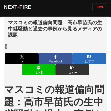
NEXT
-
FIRE
HOME
マスコミの報道偏向問題：高市早苗氏の生
中継騒動と過去の事例から見るメディアの
課題
政治・社会
X
Facebook
はてブ
LINE
コピー
マスコミの報道偏向問
題：高市早苗氏の生中