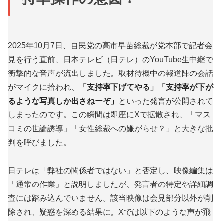
2025年10月7日、自民党の高市早苗総裁が党本部で記者会
見を行う直前、日本テレビ（日テレ）のYouTube生中継で
衝撃的な音声が流出しました。取材待機中の報道陣の会話
がマイクに拾われ、
「支持率下げてやる」「支持率が下が
るような写真しか出さねーぞ」
といった発言が公開されて
しまったのです。この瞬間は即座にXで拡散され、「マス
コミの世論誘導」「女性総裁への嫌がらせ？」と大きな批
判を呼びました。
日テレは「弊社の関係者ではない」と否定し、映像編集は
「通常の作業」と説明しましたが、発言者の特定や詳細調
査には踏み込んでいません。該当映像は会見部分以外が削
除され、疑惑を深める結果に。Xでは以下のような声が飛