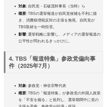
対象
: 自民党・石破茂幹事長（当時）ら
概要
: TBSの選挙報道が自民党候補を不利に描
き、消費税増税反対の主張を無視。自民党が
TBS取材を一時拒否。
影響
: 選挙戦略に影響し、メディアの選挙報道の
公平性が問われるきっかけに。
4. TBS「報道特集」参政党偏向事
件（2025年7月）
対象
: 参政党・神谷宗幣代表
概要
: TBSの「報道特集」が参政党の外国人政策
を「不安を煽る」と批判し、選挙期間中に党の
主張を歪曲。参政党が抗議・提訴。