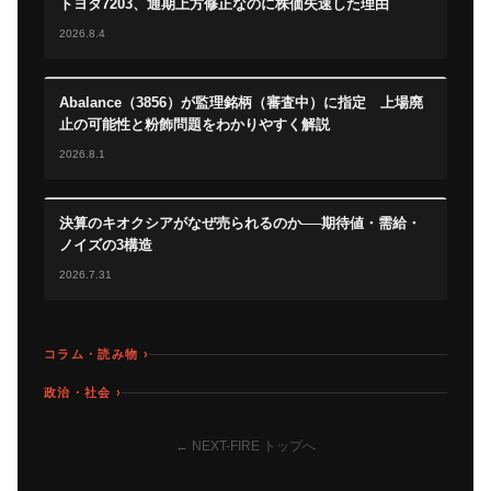
トヨタ7203、通期上方修正なのに株価失速した理由
2026.8.4
Abalance（3856）が監理銘柄（審査中）に指定 上場廃
止の可能性と粉飾問題をわかりやすく解説
2026.8.1
決算のキオクシアがなぜ売られるのか──期待値・需給・
ノイズの3構造
2026.7.31
コラム・読み物 ›
政治・社会 ›
← NEXT-FIRE トップへ