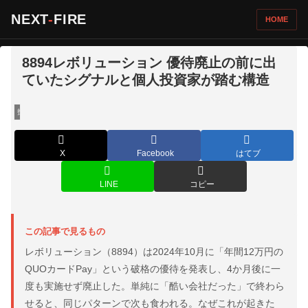
NEXT
-
FIRE
HOME
8894レボリューション 優待廃止の前に出
ていたシグナルと個人投資家が踏む構造
投資・マーケット
X
Facebook
はてブ
LINE
コピー
この記事で見るもの
レボリューション（8894）は2024年10月に「年間12万円の
QUOカードPay」という破格の優待を発表し、4か月後に一
度も実施せず廃止した。単純に「酷い会社だった」で終わら
せると、同じパターンで次も食われる。なぜこれが起きた