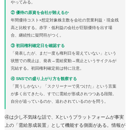
やってみる。
② 優待の原資を会社が賄えるか
年間優待コスト×想定対象株主数を会社の営業利益・現金残
高と比較する。赤字・低利益の会社が巨額優待を出す場
合、継続性に疑問符がつく。
③ 初回権利確定日を確認する
「発表したが、まだ一度も権利日を迎えていない」という
状態での廃止は、発表→需給変動→廃止というサイクルが
完結する。初回権利確定前は特に注意。
④ SNSでの盛り上がり方を観察する
「買うしかない」「スクリーナーで見つけた」という言葉
が多く出てきたら、すでに需給が形成されつつある段階。
自分が追っているのか、追わされているのかを問う。
④は少し不気味な話で、Xというプラットフォームが事実
上の「需給形成装置」として機能する側面がある。情報が