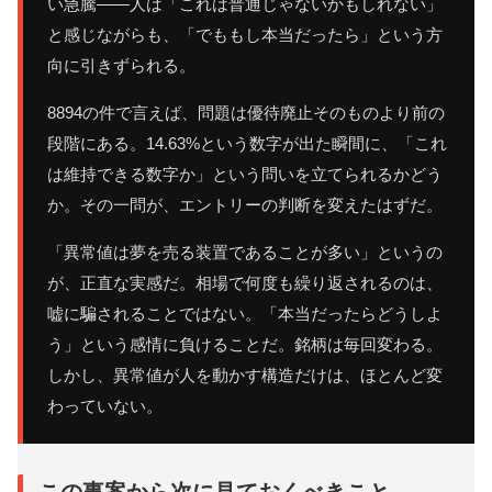
い急騰——人は「これは普通じゃないかもしれない」
と感じながらも、「でももし本当だったら」という方
向に引きずられる。
8894の件で言えば、問題は優待廃止そのものより前の
段階にある。14.63%という数字が出た瞬間に、「これ
は維持できる数字か」という問いを立てられるかどう
か。その一問が、エントリーの判断を変えたはずだ。
「異常値は夢を売る装置であることが多い」というの
が、正直な実感だ。相場で何度も繰り返されるのは、
嘘に騙されることではない。「本当だったらどうしよ
う」という感情に負けることだ。銘柄は毎回変わる。
しかし、異常値が人を動かす構造だけは、ほとんど変
わっていない。
この事案から次に見ておくべきこと