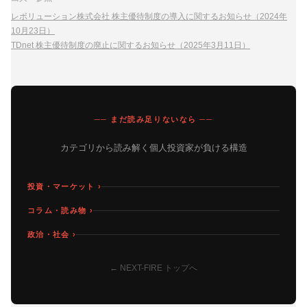
レボリューション株式会社 株主優待制度の導入に関するお知らせ（2024年
10月23日）
TDnet 株主優待制度の廃止に関するお知らせ（2025年3月11日）
── まだ読み足りないなら ──
カテゴリから読み解く個人投資家が負ける構造
投資・マーケット ›
コラム・読み物 ›
政治・社会 ›
← NEXT-FIRE トップへ