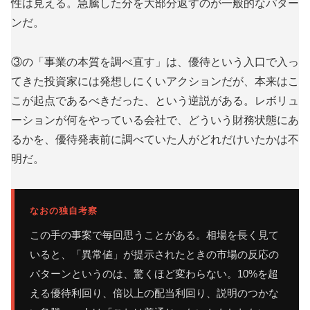
性は見える。急騰した分を大部分返すのが一般的なパター
ンだ。
③の「事業の本質を調べ直す」は、優待という入口で入っ
てきた投資家には発想しにくいアクションだが、本来はこ
こが起点であるべきだった、という逆説がある。レボリュ
ーションが何をやっている会社で、どういう財務状態にあ
るかを、優待発表前に調べていた人がどれだけいたかは不
明だ。
なおの独自考察
この手の事案で毎回思うことがある。相場を長く見て
いると、「異常値」が提示されたときの市場の反応の
パターンというのは、驚くほど変わらない。10%を超
える優待利回り、倍以上の配当利回り、説明のつかな