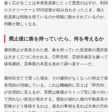
速く広がることは本来投資家にとって恩恵のはずが、利回
りスクリーナーとSNS拡散が組み合わさったとき、個人
投資家は情報を得ているのか情報に動かされているのか、
判断が難しくなる。
廃止後に株を持っていたら、何を考えるか
優待廃止が発表された後、株を持っていた投資家の選択肢
は大きく三つに分かれる。①即売却、②損失確定を嫌って
保有継続、③事業の本質を改めて調べ直す——だ。
優待目当てで買った場合、その優待がなくなった時点で保
有理由が消滅している。これは機械的に言えば「即売却」
が合理的に見えるが、実際は株価がストップ安に張り付い
て売れない状況が発生する。需給が崩れた後の不動産系小
型株がどう推移するかは、過去の事例を見れば大体の方向