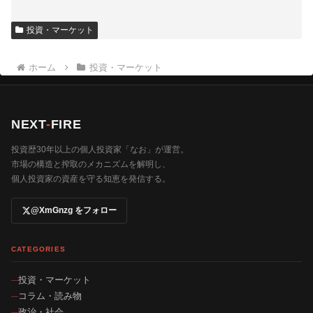
投資・マーケット
ホーム
投資・マーケット
NEXT
-
FIRE
投資歴30年以上の個人投資家「なお」が運営。
市場の構造と搾取のメカニズムを解明し、
個人投資家の資産を守る知恵を発信する。
@XmGnzg をフォロー
CATEGORIES
投資・マーケット
コラム・読み物
政治・社会