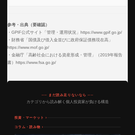
参考・出典（要確認）
・GPIF公式サイト「管理・運用状況」https://www.gpif.go.jp/
・財務省「国債及び借入金並びに政府保証債務現在高」
https://www.mof.go.jp/
・金融庁「高齢社会における資産形成・管理」（2019年報告
書）https://www.fsa.go.jp/
── まだ読み足りないなら ──
カテゴリから読み解く個人投資家が負ける構造
投資・マーケット ›
コラム・読み物 ›