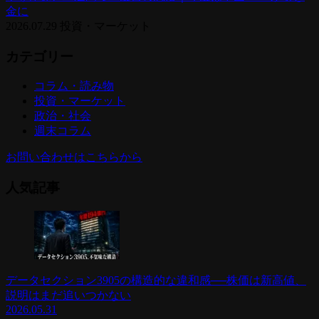
金に
2026.07.29
投資・マーケット
カテゴリー
コラム・読み物
投資・マーケット
政治・社会
週末コラム
お問い合わせはこちらから
人気記事
データセクション3905の構造的な違和感──株価は新高値、
説明はまだ追いつかない
2026.05.31