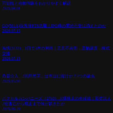
可能性と粉飾問題をわかりやすく解説
2026.08.01
GO(581A)決算後PTS急騰｜IPO時の需給不安は消えたのか
2026.07.15
海帆(3133)、1日で3本の開示｜意見不表明→店舗譲渡→株式
交換
2026.07.15
為替介入「2兆円黒字」は本当に儲けか？4つの論点
2026.05.04
ピクセルカンパニーズ（2743）上場廃止の全経緯｜監査法人
2社逃亡から廃止まで何が起きたか
2026.06.20