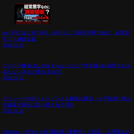
abc(8783)はなぜ754円→90円台に？開示資料で検証 経常黒
字でも継続疑義
2026.06.15
フジクラ株価はなぜ止まらないのか？決算後44%急落でも反
発しない本当の理由【5803】
2026.06.02
サクシード9256とトンピンさん銘柄の構造｜仕手相場で個人
投資家が最後に取り残される理由
2026.06.20
Abalance（3856）が監理銘柄（審査中）に指定 上場廃止の