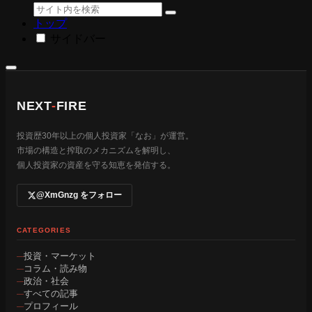
トップ
サイドバー
NEXT
-
FIRE
投資歴30年以上の個人投資家「なお」が運営。
市場の構造と搾取のメカニズムを解明し、
個人投資家の資産を守る知恵を発信する。
@XmGnzg をフォロー
CATEGORIES
投資・マーケット
コラム・読み物
政治・社会
すべての記事
プロフィール