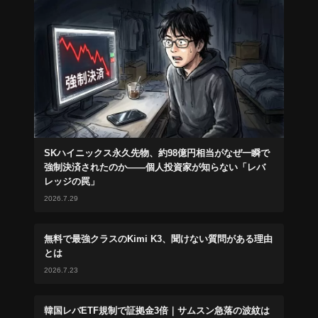
SKハイニックス永久先物、約98億円相当がなぜ一瞬で
強制決済されたのか——個人投資家が知らない「レバ
レッジの罠」
2026.7.29
無料で最強クラスのKimi K3、聞けない質問がある理由
とは
2026.7.23
韓国レバETF規制で証拠金3倍｜サムスン急落の波紋は