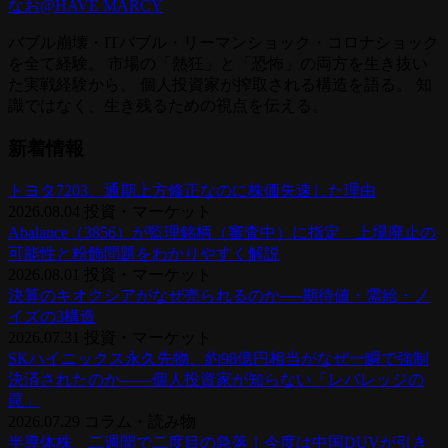
なお@HAVE MARCY
バブル崩壊・ITバブル・リーマンショック・コロナショック
を全て経験。 市場の「熱狂」と「恐怖」の両方を生き抜い
た実戦経験から、 個人投資家が搾取される構造を語る。 知
識ではなく、生き残るための視点を伝える。
新着情報
トヨタ7203、通期上方修正なのに株価失速した理由
2026.08.04
投資・マーケット
Abalance（3856）が監理銘柄（審査中）に指定 上場廃止の
可能性と粉飾問題をわかりやすく解説
2026.08.01
投資・マーケット
決算のキオクシアがなぜ売られるのか──期待値・需給・ノ
イズの3構造
2026.07.31
投資・マーケット
SKハイニックス永久先物、約98億円相当がなぜ一瞬で強制
決済されたのか——個人投資家が知らない「レバレッジの
罠」
2026.07.29
コラム・読み物
半導体株、二週間で二度目の急落｜今度は中国DUVが引き