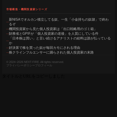
市場構造・機関投資家シリーズ
新NISAでオルカン積立してる奴、一生「小金持ちの奴隷」で終わ
るぞ
機関投資家から見た個人投資家は「出口戦略用のゴミ箱」
財務省とGPIFが「個人投資家の老後」を人質にしている件
「日本株は買い」と言い続けるアナリストの給料は誰が払っている
か
好決算で株を買った奴が毎回カモにされる理由
株クラインフルエンサーに踊らされた個人投資家の末路
© 2024–2026 NEXT-FIRE. All rights reserved.
プライバシーポリシー
プロフィール
タイトルとURLをコピーしました