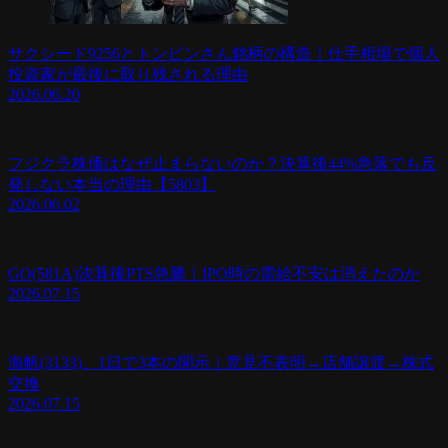
サクシード9256とトンピンさん銘柄の構造｜仕手相場で個人
投資家が最後に取り残される理由
2026.06.20
フジクラ株価はなぜ止まらないのか？決算後44%急落でも反
発しない本当の理由【5803】
2026.06.02
GO(581A)決算後PTS急騰｜IPO時の需給不安は消えたのか
2026.07.15
海帆(3133)、1日で3本の開示｜意見不表明→店舗譲渡→株式
交換
2026.07.15