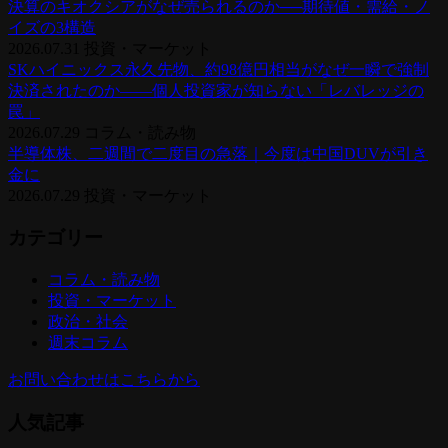
決算のキオクシアがなぜ売られるのか──期待値・需給・ノ
イズの3構造
2026.07.31
投資・マーケット
SKハイニックス永久先物、約98億円相当がなぜ一瞬で強制
決済されたのか——個人投資家が知らない「レバレッジの
罠」
2026.07.29
コラム・読み物
半導体株、二週間で二度目の急落｜今度は中国DUVが引き
金に
2026.07.29
投資・マーケット
カテゴリー
コラム・読み物
投資・マーケット
政治・社会
週末コラム
お問い合わせはこちらから
人気記事