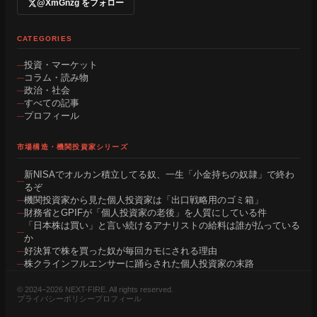
@XmGnzg をフォロー
CATEGORIES
投資・マーケット
コラム・読み物
政治・社会
すべての記事
プロフィール
市場構造・機関投資家シリーズ
新NISAでオルカン積立してる奴、一生「小金持ちの奴隷」で終わ
るぞ
機関投資家から見た個人投資家は「出口戦略用のゴミ箱」
財務省とGPIFが「個人投資家の老後」を人質にしている件
「日本株は買い」と言い続けるアナリストの給料は誰が払っている
か
好決算で株を買った奴が毎回カモにされる理由
株クラインフルエンサーに踊らされた個人投資家の末路
© 2024–2026 NEXT-FIRE. All rights reserved.
プライバシーポリシー
プロフィール