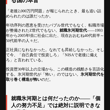
る国の本音
「老後2,000万円問題」が報じられたとき、最も追い詰
められたのは誰だったか。
年功序列の恩恵を受けたバブル世代でもなく、転職市場
が整備されたZ世代でもない。
就職氷河期世代
——1993
年から2005年頃に社会に出た、現在おおむね40代前半～
50代前半の人々だ。
正社員になれなかった。なれても昇給しなかった。そし
て今、「自己責任で投資しろ」「NISAで老後に備え
ろ」と言われている。
投資歴30年以上の立場から、この構造の残酷さを言語化
する。氷河期世代が「怖い」のではない。
氷河期世代を
取り巻く構造が怖い
のだ。
就職氷河期とは何だったのか——「個
人の努力不足」では絶対に説明できな