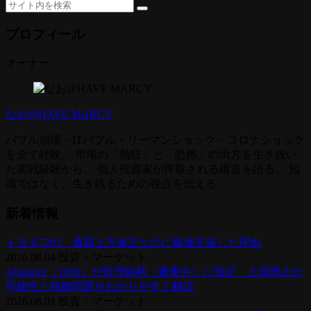
プロフィール
オーナー
なお@HAVE MARCY
バブル崩壊・ITバブル・リーマンショック・コロナショック
を全て経験。 市場の「熱狂」と「恐怖」の両方を生き抜い
た実戦経験から、 個人投資家が搾取される構造を語る。 知
識ではなく、生き残るための視点を伝える。
新着情報
トヨタ7203、通期上方修正なのに株価失速した理由
2026.08.04
投資・マーケット
Abalance（3856）が監理銘柄（審査中）に指定 上場廃止の
可能性と粉飾問題をわかりやすく解説
2026.08.01
投資・マーケット