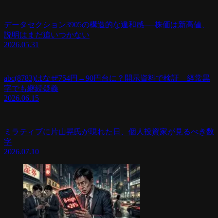
データセクション3905の構造的な違和感──株価は新高値、
説明はまだ追いつかない
2026.05.31
abc(8783)はなぜ754円→90円台に？開示資料で検証 経常黒
字でも継続疑義
2026.06.15
ミラティブに片山晃氏が現れた日、個人投資家が見るべき数
字
2026.07.10