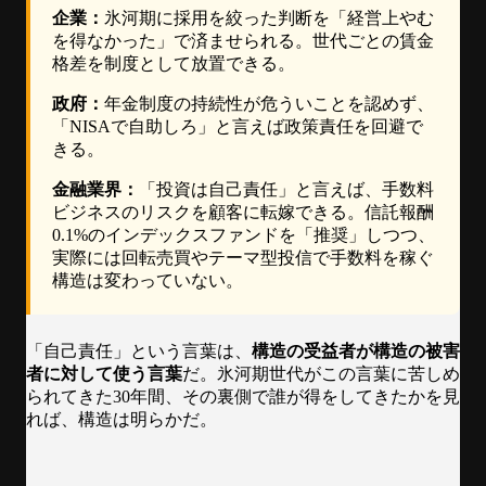
企業：
氷河期に採用を絞った判断を「経営上やむ
を得なかった」で済ませられる。世代ごとの賃金
格差を制度として放置できる。
政府：
年金制度の持続性が危ういことを認めず、
「NISAで自助しろ」と言えば政策責任を回避で
きる。
金融業界：
「投資は自己責任」と言えば、手数料
ビジネスのリスクを顧客に転嫁できる。信託報酬
0.1%のインデックスファンドを「推奨」しつつ、
実際には回転売買やテーマ型投信で手数料を稼ぐ
構造は変わっていない。
「自己責任」という言葉は、
構造の受益者が構造の被害
者に対して使う言葉
だ。氷河期世代がこの言葉に苦しめ
られてきた30年間、その裏側で誰が得をしてきたかを見
れば、構造は明らかだ。