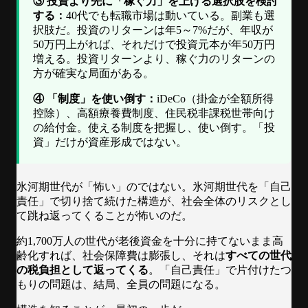
③ 投資より先に「稼ぐ力」を上げる選択肢を検討
する：
40代でも転職市場は動いている。副業も選
択肢だ。投資のリターンは年5～7%だが、年収が
50万円上がれば、それだけで投資元本が年50万円
増える。投資リターンより、稼ぐ力のリターンの
方が確実な局面がある。
④ 「制度」を使い倒す：
iDeCo（掛金が全額所得
控除）、高額療養費制度、住民税非課税世帯向け
の給付金。使える制度を把握し、使い倒す。「投
資」だけが資産形成ではない。
氷河期世代が「怖い」のではない。氷河期世代を「自己
責任」で切り捨て続けた構造が、社会全体のリスクとし
て跳ね返ってくることが怖いのだ。
約1,700万人の世代が老後資金を十分に持てないまま高
齢化すれば、社会保障費は膨張し、それは
すべての世代
の税負担として返ってくる
。「自己責任」で片付けたつ
もりの問題は、結局、全員の問題になる。