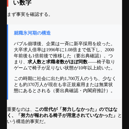
い数字
まず事実を確認する。
就職氷河期の構造
バブル崩壊後、企業は一斉に新卒採用を絞った。
大卒求人倍率は1996年に1.08倍まで低下し、2000
年前後も1倍前後で推移した（要出典確認）。つ
まり、
求人数と求職者数がほぼ同数
——椅子取り
ゲームで椅子が足りない状態が10年以上続いた。
この時期に社会に出た約1,700万人のうち、少なく
とも約370万人が現在も非正規雇用または無業状
態にあるとされる（要出典確認・内閣府推計）。
重要なのは、
この世代が「努力しなかった」のではな
く、「努力が報われる椅子が用意されていなかった」
と
いう構造的事実だ。