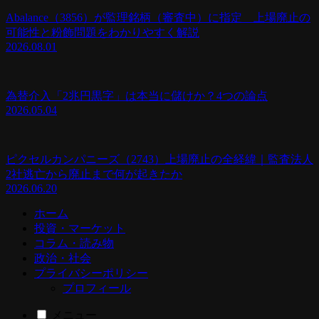
Abalance（3856）が監理銘柄（審査中）に指定 上場廃止の
可能性と粉飾問題をわかりやすく解説
2026.08.01
為替介入「2兆円黒字」は本当に儲けか？4つの論点
2026.05.04
ピクセルカンパニーズ（2743）上場廃止の全経緯｜監査法人
2社逃亡から廃止まで何が起きたか
2026.06.20
ホーム
投資・マーケット
コラム・読み物
政治・社会
プライバシーポリシー
プロフィール
メニュー