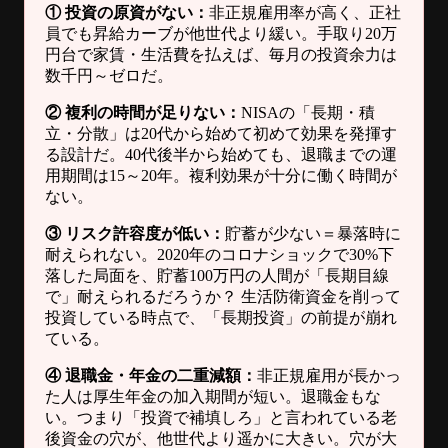
① 投資の原資がない：
非正規雇用率が高く、正社
員でも昇給カーブが他世代より緩い。手取り20万
円台で家賃・生活費を払えば、毎月の投資余力は
数千円～ゼロだ。
② 複利の時間が足りない：
NISAの「長期・積
立・分散」は20代から始めて初めて効果を発揮す
る設計だ。40代後半から始めても、退職までの運
用期間は15～20年。複利効果が十分に働く時間が
ない。
③ リスク許容度が低い：
貯蓄が少ない＝暴落時に
耐えられない。2020年のコロナショックで30%下
落した局面を、貯蓄100万円の人間が「長期目線
で」耐えられるだろうか？ 生活防衛資金を削って
投資している時点で、「長期投資」の前提が崩れ
ている。
④ 退職金・年金の二重減額：
非正規雇用が長かっ
た人は厚生年金の加入期間が短い。退職金もな
い。つまり「投資で補填しろ」と言われている老
後資金の穴が、他世代より遥かに大きい。穴が大