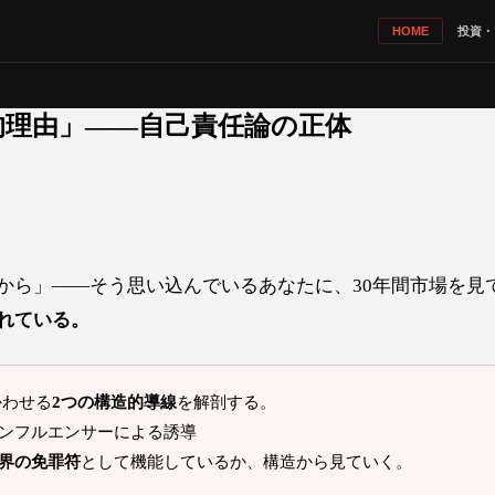
投資・
HOME
的理由」——自己責任論の正体
から」——そう思い込んでいるあなたに、30年間市場を見
れている。
かわせる
2つの構造的導線
を解剖する。
ンフルエンサーによる誘導
界の免罪符
として機能しているか、構造から見ていく。