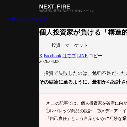
NEXT
-
FIRE
株式市場の裏側を言語化する独立メディア
コンテンツへスキップ
個人投資家が負ける「構造
投資・マーケット
X
Facebook
はてブ
LINE
コピー
2026.04.08
「投資で失敗したのは、勉強不足だった
その結論に至るように、最初から設計さ
📌 この記事では、個人投資家を破産に向
①レバレッジ商品の設計 ②メディア・イ
「自己責任」という言葉がいかに巧妙な
業