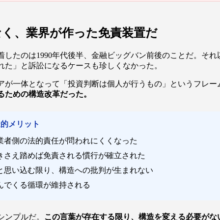
なく、業界が作った免責装置だ
着したのは1990年代後半、金融ビッグバン前後のことだ。そ
れた」と訴訟になるケースも珍しくなかった。
アが一体となって「投資判断は個人が行うもの」というフレー
るための構造改革だった。
造的メリット
業者側の法的責任が問われにくくなった
きさえ踏めば免責される慣行が確立された
と思い込む限り、構造への批判が生まれない
んでくる循環が維持される
シンプルだ。
この言葉が存在する限り、構造を変える必要がな