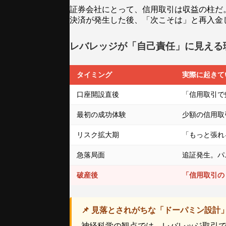
証券会社にとって、信用取引は収益の柱だ
決済が発生した後、「次こそは」と再入金
レバレッジが「自己責任」に見える
タイミング
実際に起きて
口座開設直後
「信用取引で
最初の成功体験
少額の信用取
リスク拡大期
「もっと張れ
急落局面
追証発生。パ
破産後
「信用取引の
📌 見落とされがちな「ドーパミン設計
神経科学の観点では、レバレッジ取引