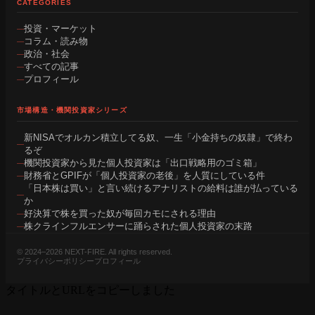
CATEGORIES
投資・マーケット
コラム・読み物
政治・社会
すべての記事
プロフィール
市場構造・機関投資家シリーズ
新NISAでオルカン積立してる奴、一生「小金持ちの奴隷」で終わ
るぞ
機関投資家から見た個人投資家は「出口戦略用のゴミ箱」
財務省とGPIFが「個人投資家の老後」を人質にしている件
「日本株は買い」と言い続けるアナリストの給料は誰が払っている
か
好決算で株を買った奴が毎回カモにされる理由
株クラインフルエンサーに踊らされた個人投資家の末路
© 2024–2026 NEXT-FIRE. All rights reserved.
プライバシーポリシー
プロフィール
タイトルとURLをコピーしました