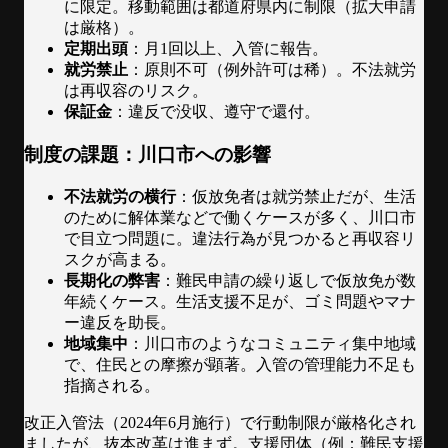
に限定。移動範囲は都道府県内に制限（拡大申請
は厳格）。
定期出頭
：月1回以上、入管に報告。
就労禁止
：原則不可（例外許可は稀）。不法就労
は再収容のリスク。
保証金
：違反で没収、遵守で還付。
制度の課題：川口市への影響
不法就労の横行
：仮放免者は就労禁止だが、生活
のために解体業などで働くケースが多く、川口市
で目立つ問題に。違法行為が見つかると再収容リ
スクが高まる。
長期化の弊害
：難民申請の繰り返しで仮放免が数
年続くケース。生活支援不足が、ゴミ問題やマナ
ー違反を助長。
地域集中
：川口市のようなコミュニティ集中地域
で、住民との摩擦が顕著。入管の管理能力不足も
指摘される。
改正入管法（2024年6月施行）で行動制限が厳格化され
ましたが、抜本改革は進まず。支援団体（例：難民支援