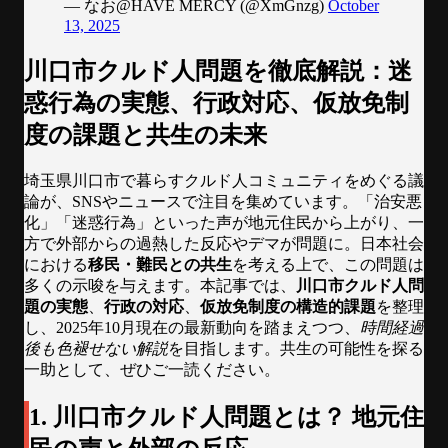
— なお@HAVE MERCY (@XmGnzg)
October
13, 2025
川口市クルド人問題を徹底解説：迷
惑行為の実態、行政対応、仮放免制
度の課題と共生の未来
埼玉県川口市で暮らすクルド人コミュニティをめぐる議
論が、SNSやニュースで注目を集めています。「治安悪
化」「迷惑行為」といった声が地元住民から上がり、一
方で外部からの過熱した反応やデマが問題に。日本社会
における
移民・難民との共生
を考える上で、この問題は
多くの示唆を与えます。本記事では、
川口市クルド人問
題の実態
、
行政の対応
、
仮放免制度の構造的課題
を整理
し、2025年10月現在の最新動向を踏まえつつ、
時間経過
後も色褪せない解説
を目指します。共生の可能性を探る
一助として、ぜひご一読ください。
1. 川口市クルド人問題とは？ 地元住