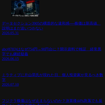
データセクション3905の構造的な違和感──株価は新高値、
説明はまだ追いつかない
2026.05.31
abc(8783)はなぜ754円→90円台に？開示資料で検証 経常黒
字でも継続疑義
2026.06.15
ミラティブに片山晃氏が現れた日、個人投資家が見るべき数
字
2026.07.10
フジクラ株価はなぜ止まらないのか？決算後44%急落でも反