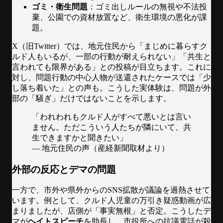
ゴミ・衛生問題
：ゴミ出しルールの無視や不法投
棄、公園での資材放置など、衛生環境の悪化が課
題。
X（旧Twitter）では、地元住民から「まじめに暮らすク
ルド人もいるが、一部の行動が耐えられない」「共生と
言われても限界がある」との投稿が目立ちます。これに
対し、問題行動の中心人物が送還されたケースでは「少
し落ち着いた」との声も。こうした実体験は、問題が外
部の「騒ぎ」だけではないことを示します。
「われわれもクルド人がすべて悪いとは言い
ません。ただこういう人たちが隣にいて、共
生できますかと聞きたい」
— 地元住民の声（産経新聞取材より）
外部の反応とデマの問題
一方で、市外や県外からのSNS拡散が議論を過熱させて
います。例として、クルド人児童の万引き疑惑動画が広
まりましたが、店側が「事実無根」と否定。こうしたデ
マが
ヘイトスピーチ
を助長し、市役所への抗議電話が殺