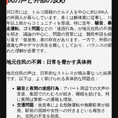
民の声と外部の反応
川口市には、トルコ国籍のクルド人を中心に約2,000人
の外国人が暮らしています。多くは解体業に従事し、15
年以上前からコミュニティを形成。特に近年、
騒音、暴
走運転、ゴミ問題
などの「迷惑行為」が地元住民の不満
を招き、議論の中心に。問題の背景には、難民申請を繰
り返す「仮放免」者の存在があります。一方で、外部の
過激な声やデマが共生を難しくしており、
バランスの取
れた理解
が必要です。
地元住民の不満：日常を脅かす具体例
地元住民の声は、日常的なストレスが積み重なった結果
です。以下は、よく挙げられる具体的な問題点：
騒音と夜間の迷惑行為
：アパート周辺での大声や
音楽、集団でのたむろが続き、睡眠を妨げる。特
に夜間は警察への通報も増加。
交通問題
：改造車による危険運転や無断駐車が頻
発。駅前の混雑や女性への付きまといも報告さ
れ、住民の不安を助長。