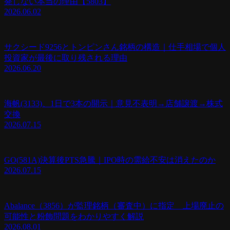
発しない本当の理由【5803】
2026.06.02
サクシード9256とトンピンさん銘柄の構造｜仕手相場で個人
投資家が最後に取り残される理由
2026.06.20
海帆(3133)、1日で3本の開示｜意見不表明→店舗譲渡→株式
交換
2026.07.15
GO(581A)決算後PTS急騰｜IPO時の需給不安は消えたのか
2026.07.15
Abalance（3856）が監理銘柄（審査中）に指定 上場廃止の
可能性と粉飾問題をわかりやすく解説
2026.08.01