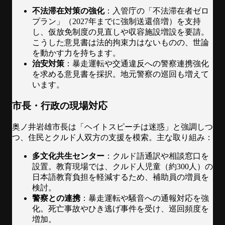
不法滞在対策の強化
：入管庁の「不法滞在者ゼロ
プラン」（2027年までに強制送還倍増）を支持
し、仮放免制度の見直しや収容施設増設を要請。
こうした意見書は法的拘束力はないものの、世論
を動かす力を持ちます。
治安対策
：暴走運転や交通違反への警察連携強化
を求める意見書を採択。地元警察の巡回も増えて
います。
市長・行政の現場対応
奥ノ井岩雄市長は「ヘイトスピーチは迷惑」と強調しつ
つ、住民とクルド人双方の支援を模索。主な取り組み：
多文化共生センター
：クルド語通訳や相談窓口を
設置。教育現場では、クルド人児童（約300人）の
日本語教育負担を軽減するため、補助員の増員を
検討。
警察との連携
：暴走運転や騒音への通報対応を強
化。死亡事故やひき逃げ事件を受け、巡回頻度を
増加。