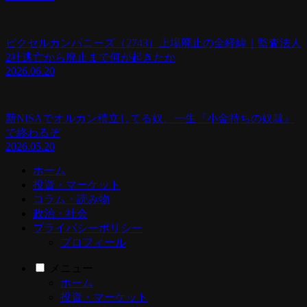
ピクセルカンパニーズ（2743）上場廃止の全経緯｜監査法人
2社逃亡から廃止まで何が起きたか
2026.06.20
新NISAでオルカン積立してる奴、一生『小金持ちの奴隷』
で終わるぞ
2026.05.20
ホーム
投資・マーケット
コラム・読み物
政治・社会
プライバシーポリシー
プロフィール
メニュー
ホーム
投資・マーケット