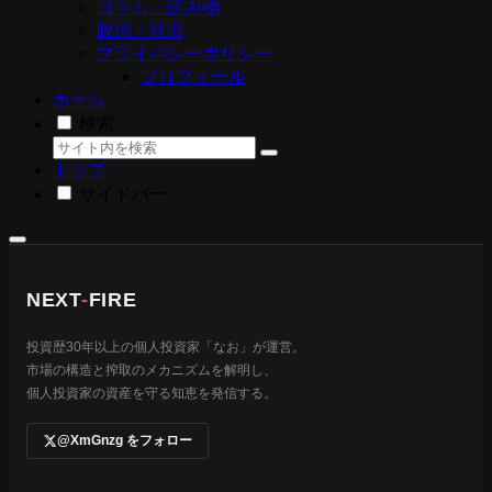
コラム・読み物
政治・社会
プライバシーポリシー
プロフィール
ホーム
検索
トップ
サイドバー
NEXT
-
FIRE
投資歴30年以上の個人投資家「なお」が運営。
市場の構造と搾取のメカニズムを解明し、
個人投資家の資産を守る知恵を発信する。
@XmGnzg をフォロー