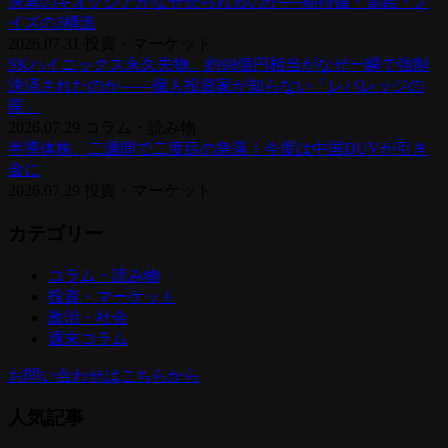
決算のキオクシアがなぜ売られるのか──期待値・需給・ノ
イズの3構造
2026.07.31
投資・マーケット
SKハイニックス永久先物、約98億円相当がなぜ一瞬で強制
決済されたのか——個人投資家が知らない「レバレッジの
罠」
2026.07.29
コラム・読み物
半導体株、二週間で二度目の急落｜今度は中国DUVが引き
金に
2026.07.29
投資・マーケット
カテゴリー
コラム・読み物
投資・マーケット
政治・社会
週末コラム
お問い合わせはこちらから
人気記事