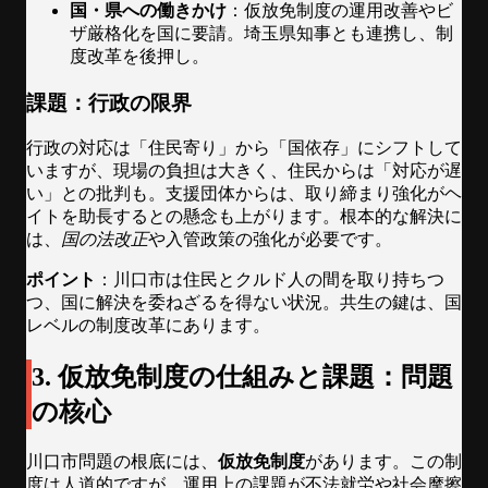
国・県への働きかけ
：仮放免制度の運用改善やビ
ザ厳格化を国に要請。埼玉県知事とも連携し、制
度改革を後押し。
課題：行政の限界
行政の対応は「住民寄り」から「国依存」にシフトして
いますが、現場の負担は大きく、住民からは「対応が遅
い」との批判も。支援団体からは、取り締まり強化がヘ
イトを助長するとの懸念も上がります。根本的な解決に
は、
国の法改正
や入管政策の強化が必要です。
ポイント
：川口市は住民とクルド人の間を取り持ちつ
つ、国に解決を委ねざるを得ない状況。共生の鍵は、国
レベルの制度改革にあります。
3. 仮放免制度の仕組みと課題：問題
の核心
川口市問題の根底には、
仮放免制度
があります。この制
度は人道的ですが、運用上の課題が不法就労や社会摩擦