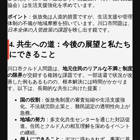
協会）は生活支援強化を求めています。
ポイント
：仮放免は人道的措置ですが、生活支援や管理
体制の不備が地域摩擦を招いています。川口市問題は、
日本全体の入管政策の課題
を映し出す鏡です。
4. 共生への道：今後の展望と私たち
にできること
川口市クルド人問題は、
地元住民のリアルな不満
と
制度
の限界
が交錯する複雑な課題です。一部送還で状況が改
善した例もあるものの、根本解決には時間がかかりま
す。以下は、長期的な共生に向けた提案：
国の役割
：仮放免制度の審査短縮や生活支援強
化。不法就労防止策と、難民認定の透明性向上が
急務。
地域の努力
：多文化共生センターを通じた対話促
進。住民とクルド人の相互理解を深めるイベント
の継続。
個人にできること
：デマに惑わされず、事実に基