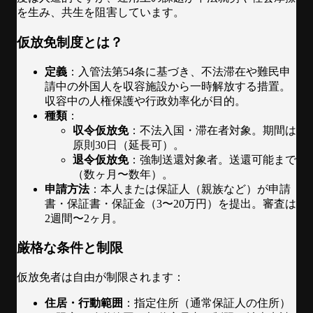
を生み、共生を阻害しています。
仮放免制度とは？
定義
：入管法第54条に基づき、不法滞在や難民申
請中の外国人を収容施設から一時解放する措置。
収容中の人権保護や行政効率化が目的。
種類
：
収令仮放免
：不法入国・滞在者対象。期間は
原則30日（延長可）。
退令仮放免
：強制送還対象者。送還可能まで
（数ヶ月〜数年）。
申請方法
：本人または保証人（親族など）が申請
書・保証書・保証金（3〜20万円）を提出。審査は
2週間〜2ヶ月。
厳格な条件と制限
仮放免者は自由が制限されます：
住居・行動範囲
：指定住所（通常保証人の住所）