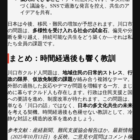
づく議論を。SNSで過激な発言を控え、共生のア
イデアを共有。
日本は今後、移民・難民の増加が予想されます。川口市
の問題は、
多様性を受け入れる社会の試金石
。偏見や分
断を乗り越え、持続可能な共生をどう築くか—それは私
たち全員の課題です。
まとめ：時間経過後も響く教訓
川口市クルド人問題は、
地域住民の日常的ストレス
、
行
政の限界
、
仮放免制度の課題
が絡み合う複雑なテーマ。
外部の過熱した反応やデマが問題を増幅する一方、まじ
めに暮らすクルド人も存在します。行政は住民支援と国
への要請を進め、制度改革が待たれます。この問題は、
単なる「川口の話」ではなく、
日本の多文化共生の未来
を考える契機。時間経過後も色褪せない教訓として、冷
静な対話と構造的改革を進めましょう。
参考文献：産経新聞、難民支援協会報告ほか。最新情報
（2025年10月13日）を反映。ご意見や質問はコメント欄