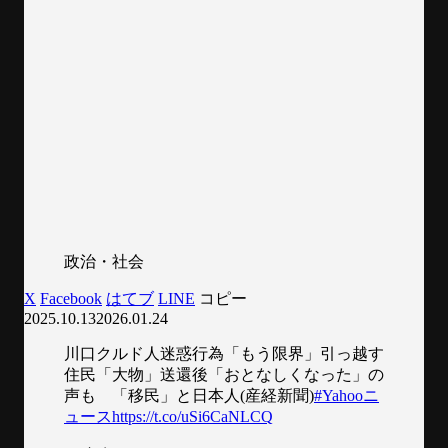
政治・社会
X
Facebook
はてブ
LINE
コピー
2025.10.13
2026.01.24
川口クルド人迷惑行為「もう限界」引っ越す
住民「大物」送還後「おとなしくなった」の
声も 「移民」と日本人(産経新聞)
#Yahooニ
ュース
https://t.co/uSi6CaNLCQ