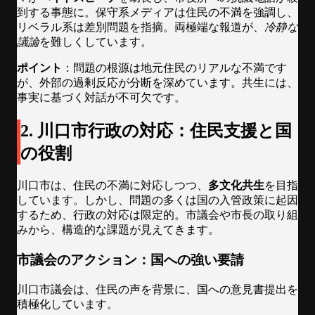
到する事態に。保守系メディアは住民の不満を強調し、
リベラル系は差別問題を指摘。両極端な報道が、
冷静な
議論
を難しくしています。
ポイント
：問題の根源は地元住民のリアルな不満です
が、外部の過剰反応が分断を深めています。共生には、
事実に基づく対話が不可欠です。
2. 川口市行政の対応：住民支援と国
の役割
川口市は、住民の不満に対応しつつ、
多文化共生
を目指
しています。しかし、問題の多くは国の入管政策に起因
するため、行政の対応は限定的。市議会や市長の取り組
みから、構造的な課題が見えてきます。
市議会のアクション：国への強い要請
川口市議会は、住民の声を背景に、国への意見書提出を
積極化しています。