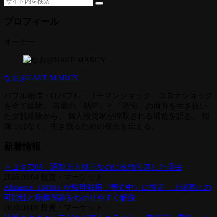
プロフィール
オーナー
なお@HAVE MARCY
バブル崩壊・ITバブル・リーマンショック・コロナショック
を全て経験。 市場の「熱狂」と「恐怖」の両方を生き抜い
た実戦経験から、 個人投資家が搾取される構造を語る。 知
識ではなく、生き残るための視点を伝える。
新着情報
トヨタ7203、通期上方修正なのに株価失速した理由
2026.08.04
投資・マーケット
Abalance（3856）が監理銘柄（審査中）に指定 上場廃止の
可能性と粉飾問題をわかりやすく解説
2026.08.01
投資・マーケット