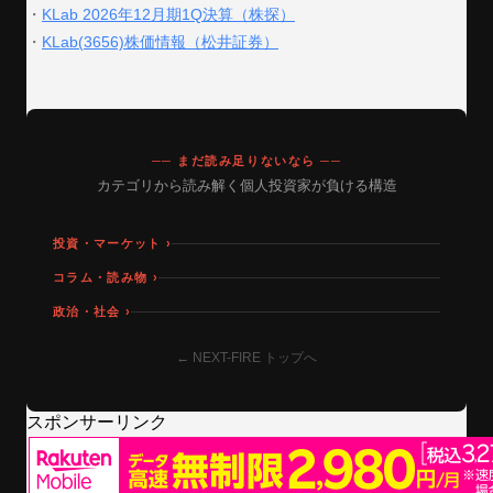
・
KLab 2026年12月期1Q決算（株探）
・
KLab(3656)株価情報（松井証券）
── まだ読み足りないなら ──
カテゴリから読み解く個人投資家が負ける構造
投資・マーケット ›
コラム・読み物 ›
政治・社会 ›
← NEXT-FIRE トップへ
スポンサーリンク