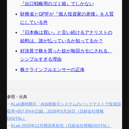
『出口戦略用のゴミ箱』でしかない
財務省とGPIFが『個人投資家の老後』を人質
にしている件
『日本株は買い』と言い続けるアナリストの
給料は、誰が払っているか知ってるか？
好決算で株を買った奴が毎回カモにされる、
シンプルすぎる理由
株クラインフルエンサーの正体
参照・出典
・
KLab適時開示「AI自動取引システムのバックテストで投資回
収率+857.6%を記録」2026年5月26日（日経会社情報
DIGITAL）
・
KLab 2025年12月期決算短信（日経会社情報DIGITAL）