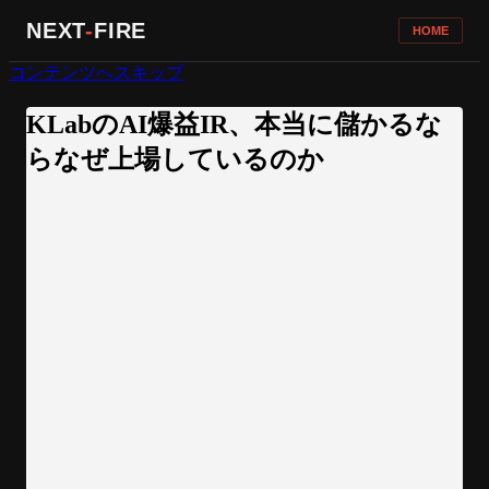
NEXT
-
FIRE
HOME
コンテンツへスキップ
KLabのAI爆益IR、本当に儲かるな
らなぜ上場しているのか