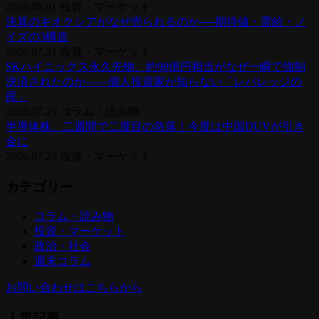
2026.08.01
投資・マーケット
決算のキオクシアがなぜ売られるのか──期待値・需給・ノ
イズの3構造
2026.07.31
投資・マーケット
SKハイニックス永久先物、約98億円相当がなぜ一瞬で強制
決済されたのか——個人投資家が知らない「レバレッジの
罠」
2026.07.29
コラム・読み物
半導体株、二週間で二度目の急落｜今度は中国DUVが引き
金に
2026.07.29
投資・マーケット
カテゴリー
コラム・読み物
投資・マーケット
政治・社会
週末コラム
お問い合わせはこちらから
人気記事