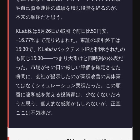
や自己資金運用の成績を積む段階を経るのが、
本来の順序だと思う。
KLab株は5月26日の取引で前日比52円安、
−16.77%まで売り込まれた。東証の取引終了は
15:30で、KLabのバックテストIRが開示されたの
も同じ15:30——つまり大引けと同時刻の公表だ
った。市場がその日の厳しい評価を確定させた
瞬間に、会社が提示したのが業績改善の具体策
ではなくシミュレーション実績だった。この順
番に違和感を覚える投資家は、少なくないだろ
うと思う。個人的な感覚かもしれないが、正直
ここは不気味だ。