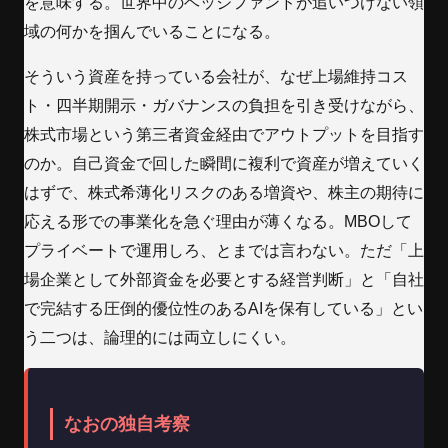
を意味する。世界中のヘッジファンドが追いつけない領
域の何かを掴んでいることになる。
そういう資産を持っている会社が、なぜ上場維持コス
ト・四半期開示・ガバナンスの負担を引き受けながら、
株式市場という第三者資金経由でアウトプットを目指す
のか。自己資金で回した瞬間に複利で資産が増えていく
はずで、株式希薄化リスクのある増資や、株主の期待に
応える形での事業化を急ぐ理由が薄くなる。MBOして
プライベートで運用しろ、とまでは言わない。ただ「上
場企業として外部資金を必要とする経営判断」と「自社
で完結する圧倒的優位性のあるAIを保有している」とい
う二つは、論理的には両立しにくい。
なおの独自考察