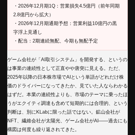
・2026年12月期1Q：営業損失4.5億円（前年同期
2.8億円から拡大）
・2026年12月期通期予想：営業利益10億円の黒
字浮上見通し
・配当：2期連続無配、今期も無配予定
ゲーム会社が「AI取引システム」を開発する、というの
は事業の連続性として正直やや唐突に見える。ただ、
2025年以降の日本株市場でAIという単語がどれだけ株
価のドライバーになってきたか、見ていた人ならわかる
はずだ。本業の連続性よりも、市場のテーマに乗ったほ
うがエクイティ調達も含めて短期的には合理的、という
判断は、別にKLabに限った話ではない。鉱山会社が
NFT、繊維会社が太陽光、ゲーム会社がAI——過去にも
構図は何度も繰り返されてきた。