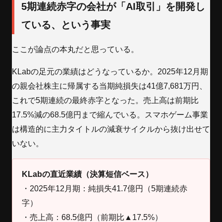
5期連続赤字の会社が「AI取引」を開発し
ている、という事実
ここが論点の本丸だと思っている。
KLabの足元の業績はどうなっているか。2025年12月期
の親会社株主に帰属する当期純損失は41億7,681万円、
これで5期連続の最終赤字となった。売上高は前期比
17.5%減の68.5億円まで縮んでいる。スマホゲーム事業
は構造的に主力タイトルの減衰サイクルから抜け出せて
いない。
KLabの直近業績（決算短信ベース）
・2025年12月期：純損失41.7億円（5期連続赤
字）
・売上高：68.5億円（前期比▲17.5%）