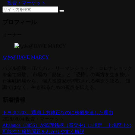
投資・マーケット
プロフィール
オーナー
なお@HAVE MARCY
バブル崩壊・ITバブル・リーマンショック・コロナショック
を全て経験。 市場の「熱狂」と「恐怖」の両方を生き抜い
た実戦経験から、 個人投資家が搾取される構造を語る。 知
識ではなく、生き残るための視点を伝える。
新着情報
トヨタ7203、通期上方修正なのに株価失速した理由
2026.08.04
投資・マーケット
Abalance（3856）が監理銘柄（審査中）に指定 上場廃止の
可能性と粉飾問題をわかりやすく解説