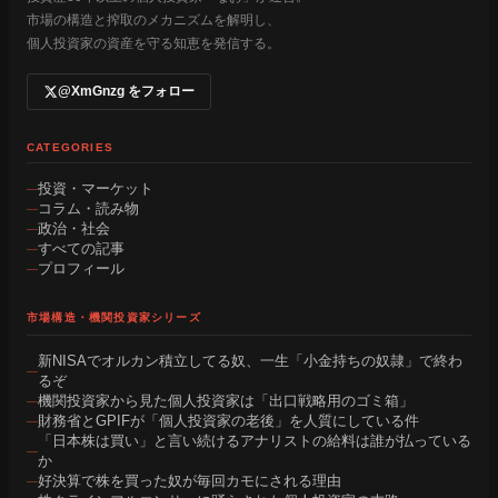
市場の構造と搾取のメカニズムを解明し、
個人投資家の資産を守る知恵を発信する。
@XmGnzg をフォロー
CATEGORIES
投資・マーケット
コラム・読み物
政治・社会
すべての記事
プロフィール
市場構造・機関投資家シリーズ
新NISAでオルカン積立してる奴、一生「小金持ちの奴隷」で終わ
るぞ
機関投資家から見た個人投資家は「出口戦略用のゴミ箱」
財務省とGPIFが「個人投資家の老後」を人質にしている件
「日本株は買い」と言い続けるアナリストの給料は誰が払っている
か
好決算で株を買った奴が毎回カモにされる理由