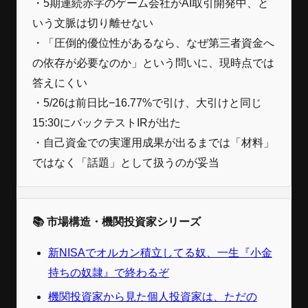
・5期連続赤字のゲーム会社がAI取引開発中、と
いう文脈は切り離せない
・「圧倒的優位性があるなら、なぜ第三者資金へ
の依存が必要なのか」という問いに、現時点では
答えにくい
・5/26は前日比−16.77%で引け、大引けと同じ
15:30にバックテストIRが出た
・自己資金での実運用成果が出るまでは「材料」
ではなく「話題」として扱うのが妥当
📚 市場構造・機関投資家シリーズ
新NISAでオルカン積立してる奴、一生『小金
持ちの奴隷』で終わるぞ
機関投資家から見た個人投資家は、ただの