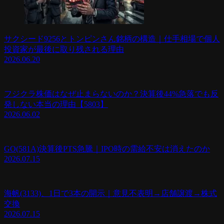
サクシード9256とトンピンさん銘柄の構造｜仕手相場で個人
投資家が最後に取り残される理由
2026.06.20
フジクラ株価はなぜ止まらないのか？決算後44%急落でも反
発しない本当の理由【5803】
2026.06.02
GO(581A)決算後PTS急騰｜IPO時の需給不安は消えたのか
2026.07.15
海帆(3133)、1日で3本の開示｜意見不表明→店舗譲渡→株式
交換
2026.07.15