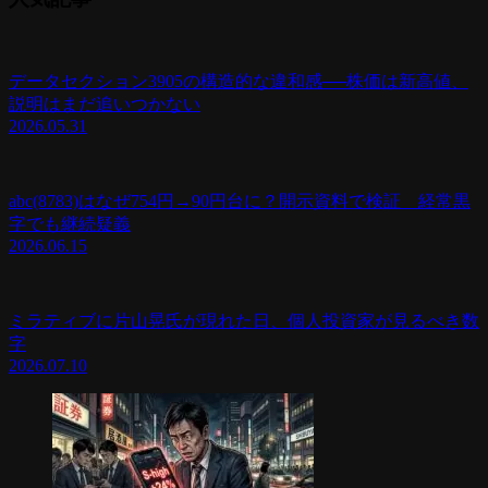
データセクション3905の構造的な違和感──株価は新高値、
説明はまだ追いつかない
2026.05.31
abc(8783)はなぜ754円→90円台に？開示資料で検証 経常黒
字でも継続疑義
2026.06.15
ミラティブに片山晃氏が現れた日、個人投資家が見るべき数
字
2026.07.10