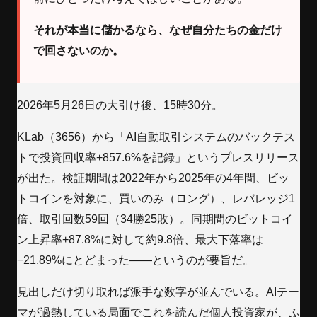
それが本当に儲かるなら、なぜ自分たちの金だけ
で回さないのか。
2026年5月26日の大引け後、15時30分。
KLab（3656）から「AI自動取引システムのバックテス
トで投資回収率+857.6%を記録」というプレスリリース
が出た。検証期間は2022年から2025年の4年間、ビッ
トコインを対象に、買いのみ（ロング）、レバレッジ1
倍、取引回数59回（34勝25敗）。同期間のビットコイ
ン上昇率+87.8%に対して約9.8倍、最大下落率は
−21.89%にとどまった——というのが要旨だ。
見出しだけ切り取れば派手な数字が並んでいる。AIテー
マが過熱している局面でこれを読んだ個人投資家が、ふ