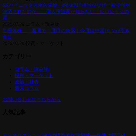
SKハイニックス永久先物、約98億円相当がなぜ一瞬で強制
決済されたのか——個人投資家が知らない「レバレッジの
罠」
2026.07.29
コラム・読み物
半導体株、二週間で二度目の急落｜今度は中国DUVが引き
金に
2026.07.29
投資・マーケット
カテゴリー
コラム・読み物
投資・マーケット
政治・社会
週末コラム
お問い合わせはこちらから
人気記事
データセクション3905の構造的な違和感──株価は新高値、