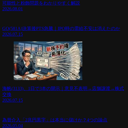
可能性と粉飾問題をわかりやすく解説
2026.08.01
GO(581A)決算後PTS急騰｜IPO時の需給不安は消えたのか
2026.07.15
海帆(3133)、1日で3本の開示｜意見不表明→店舗譲渡→株式
交換
2026.07.15
為替介入「2兆円黒字」は本当に儲けか？4つの論点
2026.05.04