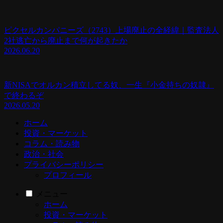
ピクセルカンパニーズ（2743）上場廃止の全経緯｜監査法人
2社逃亡から廃止まで何が起きたか
2026.06.20
新NISAでオルカン積立してる奴、一生『小金持ちの奴隷』
で終わるぞ
2026.05.20
ホーム
投資・マーケット
コラム・読み物
政治・社会
プライバシーポリシー
プロフィール
メニュー
ホーム
投資・マーケット