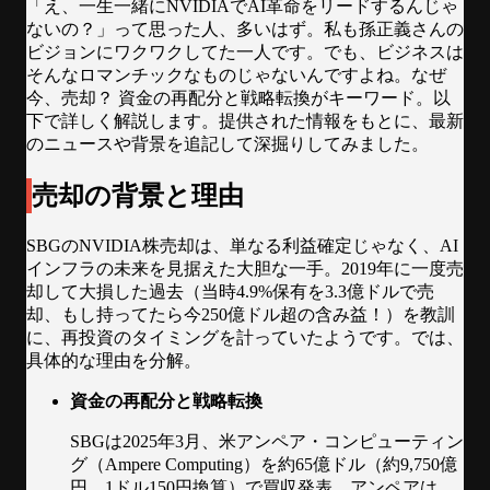
「え、一生一緒にNVIDIAでAI革命をリードするんじゃ
ないの？」って思った人、多いはず。私も孫正義さんの
ビジョンにワクワクしてた一人です。でも、ビジネスは
そんなロマンチックなものじゃないんですよね。なぜ
今、売却？ 資金の再配分と戦略転換がキーワード。以
下で詳しく解説します。提供された情報をもとに、最新
のニュースや背景を追記して深掘りしてみました。
売却の背景と理由
SBGのNVIDIA株売却は、単なる利益確定じゃなく、AI
インフラの未来を見据えた大胆な一手。2019年に一度売
却して大損した過去（当時4.9%保有を3.3億ドルで売
却、もし持ってたら今250億ドル超の含み益！）を教訓
に、再投資のタイミングを計っていたようです。では、
具体的な理由を分解。
資金の再配分と戦略転換
SBGは2025年3月、米アンペア・コンピューティン
グ（Ampere Computing）を約65億ドル（約9,750億
円、1ドル150円換算）で買収発表。アンペアは