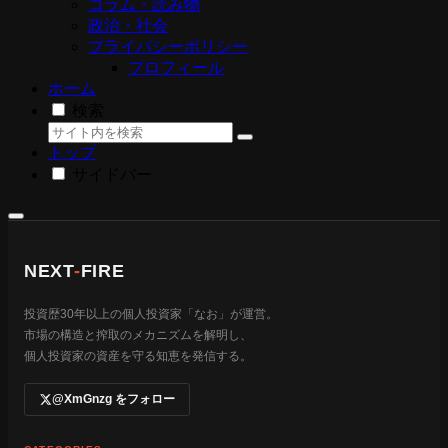
コラム・読み物
政治・社会
プライバシーポリシー
プロフィール
ホーム
検索
トップ
サイドバー
NEXT
-
FIRE
投資歴30年以上の個人投資家「なお」が運営。
市場の構造と搾取のメカニズムを解明し、
個人投資家の資産を守る知恵を発信する。
@XmGnzg をフォロー