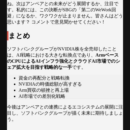
ね。次はアンペアとの未来がどう展開するか、注目で
す。私的には、この決断がSBGの「第二のWeWork回
避」になるか、ワクワクが止まりません。皆さんはどう
思います？ コメントで意見聞かせてください！
まとめ
ソフトバンクグループがNVIDIA株を全売却したこと
は、AI戦略における大きな転換点であり、
Armベース
のCPUによるAIインフラ強化とクラウドAI市場でのシ
ェア拡大を目指す戦略的な一手
です。
資金の再配分と戦略転換
NVIDIAの時価総額が高すぎる
Arm買収の頓挫と再上場
AI市場での差別化戦略
今後はアンペアとの連携によるエコシステムの展開に注
目し、ソフトバンクグループが描く未来に期待しましょ
う。