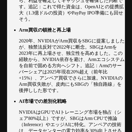
ら、利益を確定してキャッシュを確保した判断で
す。追記：これで得た資金は、OpenAIとの提携拡
大（1.3億ドルの投資）やPayPay IPO準備にも回せ
そう。
Arm買収の頓挫と再上場
2020年、NVIDIAがArm買収をSBGに提案しました
が、独禁法反対で2022年に断念。SBGはArmを
2023年に再上場させ、独立性を高めました。この
経験から、NVIDIA依存を避け、Armエコシステム
を自前で固める方向へシフト。追記：Armのサー
バーシェアは2025年現在20%超え（前年比
+15%）、アンペア買収でさらに加速。NVIDIAの
Arm買収失敗が、皮肉にもSBGの「独自路線」を
後押しした形です。
AI市場での差別化戦略
NVIDIAはGPUでAIトレーニング市場を独占（シ
ェア80%以上）ですが、SBGはArm CPUで推論
（Inference）やエッジAIに特化。アンペアの技術
は、データセンターの電力効率を30%向上させる