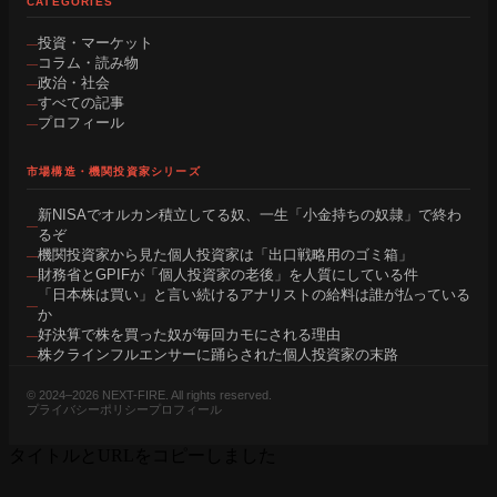
CATEGORIES
投資・マーケット
コラム・読み物
政治・社会
すべての記事
プロフィール
市場構造・機関投資家シリーズ
新NISAでオルカン積立してる奴、一生「小金持ちの奴隷」で終わ
るぞ
機関投資家から見た個人投資家は「出口戦略用のゴミ箱」
財務省とGPIFが「個人投資家の老後」を人質にしている件
「日本株は買い」と言い続けるアナリストの給料は誰が払っている
か
好決算で株を買った奴が毎回カモにされる理由
株クラインフルエンサーに踊らされた個人投資家の末路
© 2024–2026 NEXT-FIRE. All rights reserved.
プライバシーポリシー
プロフィール
タイトルとURLをコピーしました