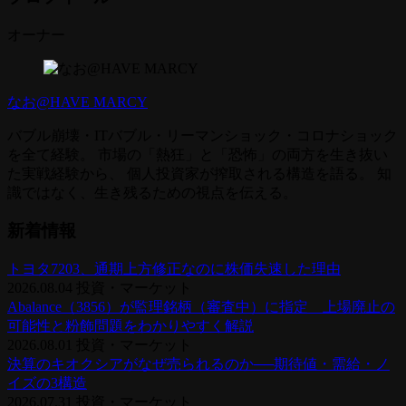
オーナー
なお@HAVE MARCY
バブル崩壊・ITバブル・リーマンショック・コロナショック
を全て経験。 市場の「熱狂」と「恐怖」の両方を生き抜い
た実戦経験から、 個人投資家が搾取される構造を語る。 知
識ではなく、生き残るための視点を伝える。
新着情報
トヨタ7203、通期上方修正なのに株価失速した理由
2026.08.04
投資・マーケット
Abalance（3856）が監理銘柄（審査中）に指定 上場廃止の
可能性と粉飾問題をわかりやすく解説
2026.08.01
投資・マーケット
決算のキオクシアがなぜ売られるのか──期待値・需給・ノ
イズの3構造
2026.07.31
投資・マーケット