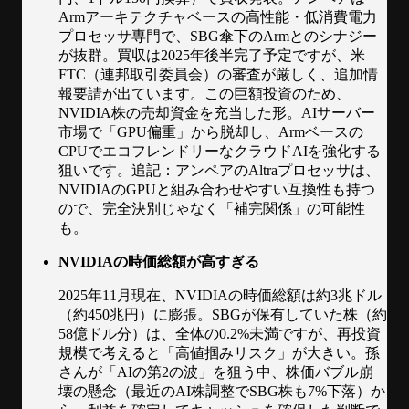
Armアーキテクチャベースの高性能・低消費電力
プロセッサ専門で、SBG傘下のArmとのシナジー
が抜群。買収は2025年後半完了予定ですが、米
FTC（連邦取引委員会）の審査が厳しく、追加情
報要請が出ています。この巨額投資のため、
NVIDIA株の売却資金を充当した形。AIサーバー
市場で「GPU偏重」から脱却し、Armベースの
CPUでエコフレンドリーなクラウドAIを強化する
狙いです。追記：アンペアのAltraプロセッサは、
NVIDIAのGPUと組み合わせやすい互換性も持つ
ので、完全決別じゃなく「補完関係」の可能性
も。
NVIDIAの時価総額が高すぎる
2025年11月現在、NVIDIAの時価総額は約3兆ドル
（約450兆円）に膨張。SBGが保有していた株（約
58億ドル分）は、全体の0.2%未満ですが、再投資
規模で考えると「高値掴みリスク」が大きい。孫
さんが「AIの第2の波」を狙う中、株価バブル崩
壊の懸念（最近のAI株調整でSBG株も7%下落）か