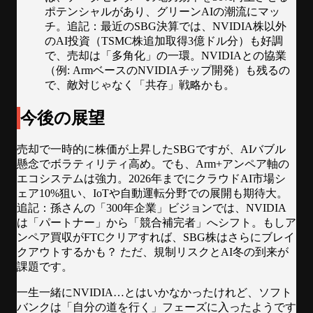
ポテンシャルがあり、グリーンAIの潮流にマッ
チ。追記：最近のSBG決算では、NVIDIA株以外
のAI投資（TSMC株追加取得3億ドル分）も好調
で、売却は「多角化」の一環。NVIDIAとの協業
（例: ArmベースのNVIDIAチップ開発）も残るの
で、敵対じゃなく「共存」戦略かも。
今後の展望
売却で一時的に株価が上昇したSBGですが、AIバブル
懸念でボラティリティ高め。でも、Arm+アンペア軸の
エコシステムは強力。2026年までにクラウドAI市場シ
ェア10%狙い、IoTや自動運転分野での展開も期待大。
追記：孫さんの「300年企業」ビジョンでは、NVIDIA
は「パートナー」から「競合補完者」へシフト。もしア
ンペア買収がFTCクリアすれば、SBG株はさらにブレイ
クアウトするかも？ ただ、規制リスクとAI冬の到来が
課題です。
一生一緒にNVIDIA…とはいかなかったけれど、ソフト
バンクは「自分の道を行く」フェーズに入ったようです