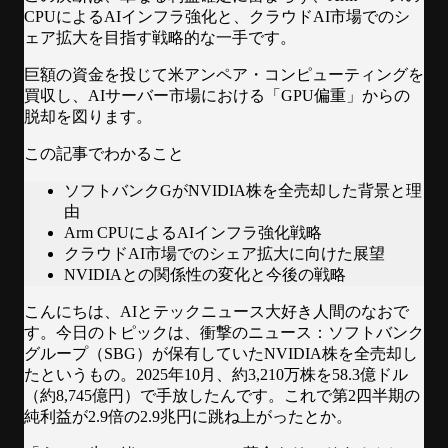
CPUによるAIインフラ強化と、クラウドAI市場でのシ
ェア拡大を目指す戦略的な一手です。
巨額の資金を投じて米アンペア・コンピューティングを
買収し、AIサーバー市場における「GPU偏重」からの
脱却を図ります。
この記事でわかること
ソフトバンクGがNVIDIA株を全売却した背景と理
由
Arm CPUによるAIインフラ強化戦略
クラウドAI市場でのシェア拡大に向けた展望
NVIDIAとの関係性の変化と今後の戦略
こんにちは、AIとテックニュース大好き人間のなおで
す。今日のトピックは、衝撃のニュース：ソフトバンク
グループ（SBG）が保有していたNVIDIA株を全売却し
たというもの。2025年10月、約3,210万株を58.3億ドル
（約8,745億円）で手放したんです。これで第2四半期の
純利益が2.9倍の2.9兆円に跳ね上がったとか。