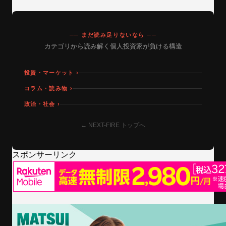
── まだ読み足りないなら ──
カテゴリから読み解く個人投資家が負ける構造
投資・マーケット ›
コラム・読み物 ›
政治・社会 ›
← NEXT-FIRE トップへ
スポンサーリンク