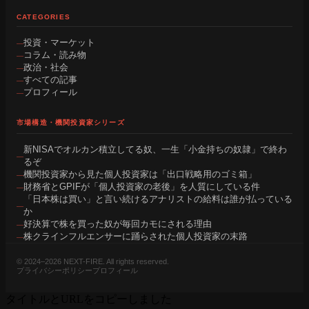
CATEGORIES
投資・マーケット
コラム・読み物
政治・社会
すべての記事
プロフィール
市場構造・機関投資家シリーズ
新NISAでオルカン積立してる奴、一生「小金持ちの奴隷」で終わ
るぞ
機関投資家から見た個人投資家は「出口戦略用のゴミ箱」
財務省とGPIFが「個人投資家の老後」を人質にしている件
「日本株は買い」と言い続けるアナリストの給料は誰が払っている
か
好決算で株を買った奴が毎回カモにされる理由
株クラインフルエンサーに踊らされた個人投資家の末路
© 2024–2026 NEXT-FIRE. All rights reserved.
プライバシーポリシー
プロフィール
タイトルとURLをコピーしました