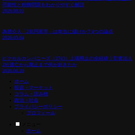
可能性と粉飾問題をわかりやすく解説
2026.08.01
為替介入「2兆円黒字」は本当に儲けか？4つの論点
2026.05.04
ピクセルカンパニーズ（2743）上場廃止の全経緯｜監査法人
2社逃亡から廃止まで何が起きたか
2026.06.20
ホーム
投資・マーケット
コラム・読み物
政治・社会
プライバシーポリシー
プロフィール
メニュー
ホーム