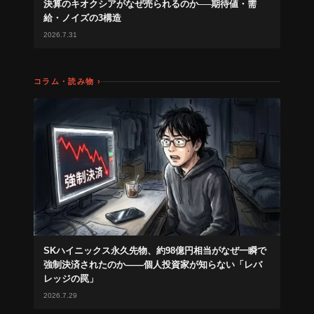
決算のキオクシアがなぜ売られるのか──期待値・需
給・ノイズの3構造
2026.7.31
コラム・読み物 ›
SKハイニックス永久先物、約98億円相当がなぜ一瞬で
強制決済されたのか——個人投資家が知らない「レバ
レッジの罠」
2026.7.29