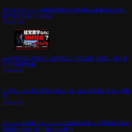
データセクション3905の構造的な違和感──株価は新高値、
説明はまだ追いつかない
2026.05.31
abc(8783)はなぜ754円→90円台に？開示資料で検証 経常黒
字でも継続疑義
2026.06.15
ミラティブに片山晃氏が現れた日、個人投資家が見るべき数
字
2026.07.10
サクシード9256とトンピンさん銘柄の構造｜仕手相場で個人
投資家が最後に取り残される理由