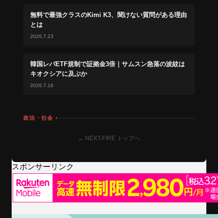
無料で最強クラスのKimi K3、聞けない質問がある理由
とは
2026.7.23
韓国レバETF規制で証拠金3倍｜サムスン急落の波紋は
キオクシアに及ぶか
2026.7.16
政治・社会 ›
← NEXT-FIRE トップへ
スポンサーリンク