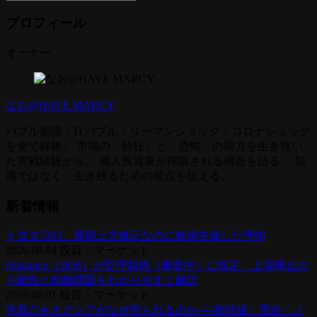
プロフィール
オーナー
なお@HAVE MARCY
バブル崩壊・ITバブル・リーマンショック・コロナショック
を全て経験。 市場の「熱狂」と「恐怖」の両方を生き抜い
た実戦経験から、 個人投資家が搾取される構造を語る。 知
識ではなく、生き残るための視点を伝える。
新着情報
トヨタ7203、通期上方修正なのに株価失速した理由
2026.08.04
投資・マーケット
Abalance（3856）が監理銘柄（審査中）に指定 上場廃止の
可能性と粉飾問題をわかりやすく解説
2026.08.01
投資・マーケット
決算のキオクシアがなぜ売られるのか──期待値・需給・ノ