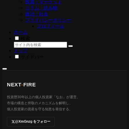
投資・マーケット
コラム・読み物
政治・社会
プライバシーポリシー
プロフィール
ホーム
検索
トップ
サイドバー
NEXT
-
FIRE
投資歴30年以上の個人投資家「なお」が運営。
市場の構造と搾取のメカニズムを解明し、
個人投資家の資産を守る知恵を発信する。
@XmGnzg をフォロー