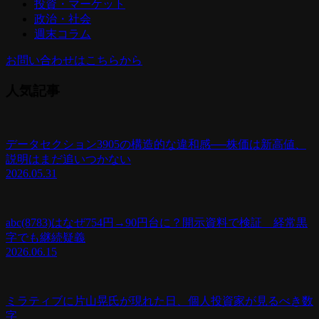
投資・マーケット
政治・社会
週末コラム
お問い合わせはこちらから
人気記事
データセクション3905の構造的な違和感──株価は新高値、
説明はまだ追いつかない
2026.05.31
abc(8783)はなぜ754円→90円台に？開示資料で検証 経常黒
字でも継続疑義
2026.06.15
ミラティブに片山晃氏が現れた日、個人投資家が見るべき数
字