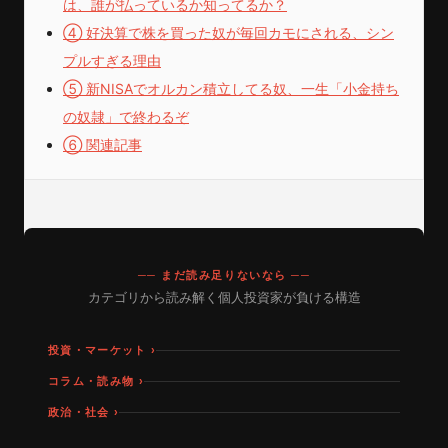
は、誰が払っているか知ってるか？
④ 好決算で株を買った奴が毎回カモにされる、シン
プルすぎる理由
⑤ 新NISAでオルカン積立してる奴、一生「小金持ち
の奴隷」で終わるぞ
⑥ 関連記事
── まだ読み足りないなら ──
カテゴリから読み解く個人投資家が負ける構造
投資・マーケット ›
コラム・読み物 ›
政治・社会 ›