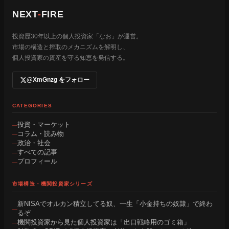
NEXT
-
FIRE
投資歴30年以上の個人投資家「なお」が運営。
市場の構造と搾取のメカニズムを解明し、
個人投資家の資産を守る知恵を発信する。
@XmGnzg をフォロー
CATEGORIES
投資・マーケット
コラム・読み物
政治・社会
すべての記事
プロフィール
市場構造・機関投資家シリーズ
新NISAでオルカン積立してる奴、一生「小金持ちの奴隷」で終わ
るぞ
機関投資家から見た個人投資家は「出口戦略用のゴミ箱」