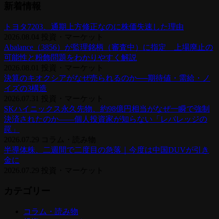
新着情報
トヨタ7203、通期上方修正なのに株価失速した理由
2026.08.04
投資・マーケット
Abalance（3856）が監理銘柄（審査中）に指定 上場廃止の
可能性と粉飾問題をわかりやすく解説
2026.08.01
投資・マーケット
決算のキオクシアがなぜ売られるのか──期待値・需給・ノ
イズの3構造
2026.07.31
投資・マーケット
SKハイニックス永久先物、約98億円相当がなぜ一瞬で強制
決済されたのか——個人投資家が知らない「レバレッジの
罠」
2026.07.29
コラム・読み物
半導体株、二週間で二度目の急落｜今度は中国DUVが引き
金に
2026.07.29
投資・マーケット
カテゴリー
コラム・読み物