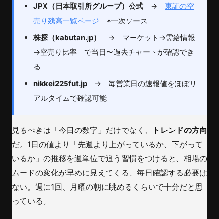
JPX（日本取引所グループ）公式
→
東証の空
売り残高一覧ページ
※一次ソース
株探（kabutan.jp）
→ マーケット→需給情報
→空売り比率 で当日〜過去チャートが確認でき
る
nikkei225fut.jp
→ 毎営業日の速報値をほぼリ
アルタイムで確認可能
見るべきは「今日の数字」だけでなく、
トレンドの方向
だ。1日の値より「先週より上がっているか、下がって
いるか」の推移を週単位で追う習慣をつけると、相場の
ムードの変化が早めに見えてくる。毎日確認する必要は
ない。週に1回、月曜の朝に眺めるくらいで十分だと思
っている。