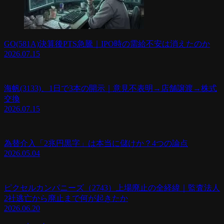
GO(581A)決算後PTS急騰｜IPO時の需給不安は消えたのか
2026.07.15
海帆(3133)、1日で3本の開示｜意見不表明→店舗譲渡→株式
交換
2026.07.15
為替介入「2兆円黒字」は本当に儲けか？4つの論点
2026.05.04
ピクセルカンパニーズ（2743）上場廃止の全経緯｜監査法人
2社逃亡から廃止まで何が起きたか
2026.06.20