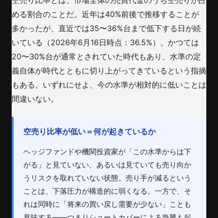
める割合のことだ。近年は40%前後で推移することが
多かったが、直近では35〜36%台まで低下する日が続
いている（2026年6月16日時点：36.5%）。かつては
20〜30%台が通常とされていた時代もあり、水準の定
義自体が時代とともに切り上がってきているという指摘
もある。いずれにせよ、今の水準が相対的に低いことは
間違いない。
空売り比率が低い＝何が起きているか
ヘッジファンドや機関投資家が「この水準からは下
がる」と見ていない、あるいは見ていても売り向か
うリスクを取れていない状態。売り手が減るという
ことは、下落圧力が構造的に弱くなる。一方で、そ
れは同時に「将来の買い戻し需要が少ない」ことも
意味する——つまりショートカバーによる急騰も起