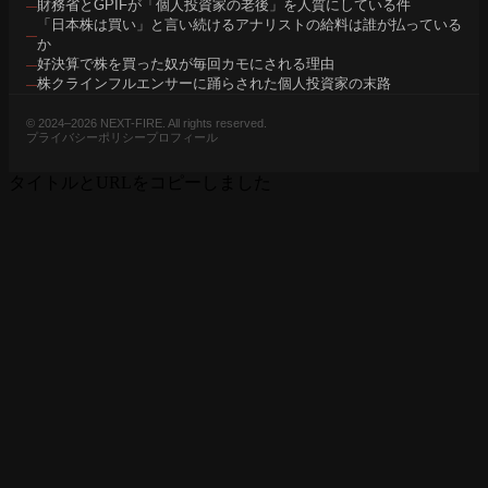
財務省とGPIFが「個人投資家の老後」を人質にしている件
「日本株は買い」と言い続けるアナリストの給料は誰が払っている
か
好決算で株を買った奴が毎回カモにされる理由
株クラインフルエンサーに踊らされた個人投資家の末路
© 2024–2026 NEXT-FIRE. All rights reserved.
プライバシーポリシー
プロフィール
タイトルとURLをコピーしました