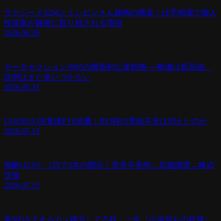
サクシード9256とトンピンさん銘柄の構造｜仕手相場で個人
投資家が最後に取り残される理由
2026.06.20
データセクション3905の構造的な違和感──株価は新高値、
説明はまだ追いつかない
2026.05.31
GO(581A)決算後PTS急騰｜IPO時の需給不安は消えたのか
2026.07.15
海帆(3133)、1日で3本の開示｜意見不表明→店舗譲渡→株式
交換
2026.07.15
新NISAでオルカン積立してる奴、一生『小金持ちの奴隷』