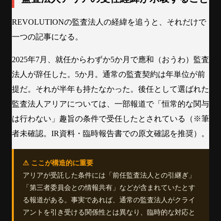
REVOLUTIONの監査法人の経緯を追うと、それだけで
一つの記事になる。
2025年7月、就任からわずか5か月で應和（おうわ）監査
法人が辞任した。5か月。通常の監査契約は年単位が前
提だ。それが半年も持たなかった。後任として選ばれた
監査法人アリアについては、一部報道で「恒常的な関与
は行わない」趣旨の条件で受任したとされている（※筆
者未確認。IR資料・臨時報告書での原文確認を推奨）。
⚠ ここが構造的に重要
アリアが受託した条件には「前任監査法人との引継ぎ」
「第三者委員会との情報共有」などが含まれていたとす
る報道がある。事実であれば、通常の監査法人がクライ
アントを引き受ける関係性とは異なり、臨時的な対応と