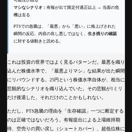
可能性が残る
マシなシナリオ：
有報が出て限定付適正以上 → 当面の危
機は去る
PTSでの急騰は、「最悪」から「悪い」に格上げされた
瞬間の反応。内容の良し悪しではなく、
生き残りの確認
に対する値動きと読める。
これは投資の世界ではよく見るパターンだ。最悪を織り
込んだ株価水準で、「最悪よりマシ」な結果が出た瞬間
にリバウンドする。25円という株価水準自体が、相当に
悲観的なシナリオを織り込んでいた。その悲観が1ミリ
だけ後退した、それだけのことかもしれない。
ただし、PTS急騰の理由を「生存確認」一つに断定する
のは正確ではないだろう。有報提出による上場維持期
待、空売りの買い戻し（ショートカバー）、超低位株に