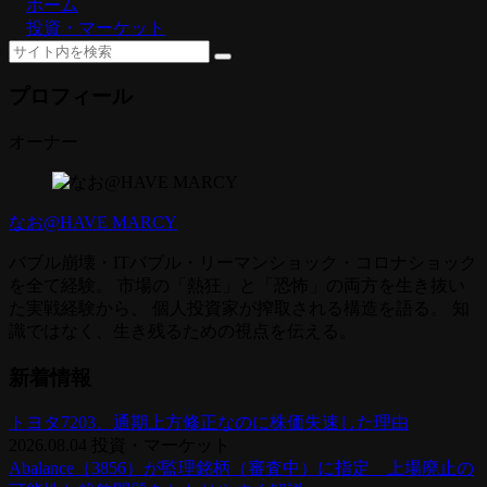
ホーム
投資・マーケット
プロフィール
オーナー
なお@HAVE MARCY
バブル崩壊・ITバブル・リーマンショック・コロナショック
を全て経験。 市場の「熱狂」と「恐怖」の両方を生き抜い
た実戦経験から、 個人投資家が搾取される構造を語る。 知
識ではなく、生き残るための視点を伝える。
新着情報
トヨタ7203、通期上方修正なのに株価失速した理由
2026.08.04
投資・マーケット
Abalance（3856）が監理銘柄（審査中）に指定 上場廃止の