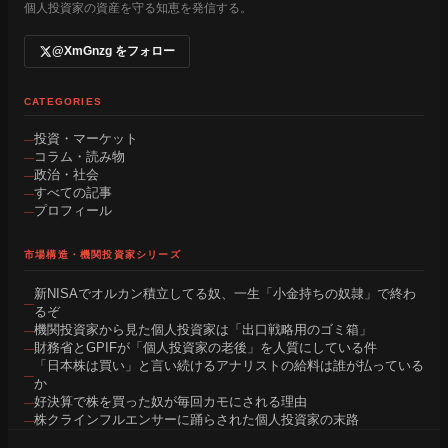
個人投資家の資産を守る知恵を発信する。
@XmGnzg をフォロー
CATEGORIES
投資・マーケット
コラム・読み物
政治・社会
すべての記事
プロフィール
市場構造・機関投資家シリーズ
新NISAでオルカン積立してる奴、一生「小金持ちの奴隷」で終わ
るぞ
機関投資家から見た個人投資家は「出口戦略用のゴミ箱」
財務省とGPIFが「個人投資家の老後」を人質にしている件
「日本株は買い」と言い続けるアナリストの給料は誰が払っている
か
好決算で株を買った奴が毎回カモにされる理由
株クラインフルエンサーに踊らされた個人投資家の末路