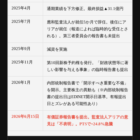
2025年4月
通期業績を下方修正。最終損益▲31.1億円
2025年7月
應和監査法人が就任5か月で辞任。後任にア
リアが就任（報道によれば臨時的な受任とさ
れる）。第三者委員会の報告書も未提出
2025年9月
減資を実施
2025年11月
第10回新株予約権を発行。「財政状態等に著
しい影響を与える事象」の臨時報告書も提出
2026年1月
内部統制報告書で「開示すべき重要な不備」
を開示。主要株主の異動も（※内部統制報告
書の提出日はEDINET開示日基準。有報提出
日とズレがある可能性あり）
2026年6月15日
有価証券報告書を提出。監査法人アリアの意
見は「不表明」。PTSで+24.8%急騰