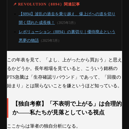
📌 REVOLUTION（8894）関連記事
【8894】波乱の過去を乗り越え、爆上げへの道を切り
開く隠れた成長株！
（2025年3月）
レボリューション（8894）の裏切り｜優待廃止という
悪夢の物語
（2025年3月）
この年表を見て、「よし、上がったから買おう」と思え
るかどうか。長年相場を見ていると、こういう銘柄の
PTS急騰は「生存確認リバウンド」であって、「回復の
始まり」とは限らないことを嫌というほど知っている。
【独自考察】「不表明で上がる」は合理的
か——私たちが見落としている視点
ここからは筆者の独自分析になる。