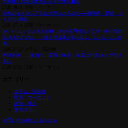
可能性と粉飾問題をわかりやすく解説
2026.08.01
投資・マーケット
決算のキオクシアがなぜ売られるのか──期待値・需給・ノ
イズの3構造
2026.07.31
投資・マーケット
SKハイニックス永久先物、約98億円相当がなぜ一瞬で強制
決済されたのか——個人投資家が知らない「レバレッジの
罠」
2026.07.29
コラム・読み物
半導体株、二週間で二度目の急落｜今度は中国DUVが引き
金に
2026.07.29
投資・マーケット
カテゴリー
コラム・読み物
投資・マーケット
政治・社会
週末コラム
お問い合わせはこちらから