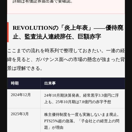
詳細は有価証券届出書で要確認。
REVOLUTIONの「炎上年表」——優待廃
止、監査法人連続辞任、巨額赤字
ここまでの流れを時系列で整理しておきたい。一連の経
緯を見ると、ガバナンス面への市場の懸念が強まった背
景は理解できる。
時期
出来事
2024年12月
24年10月期決算発表。経常黒字3.3億円に浮
上も、25年10月期は7.8億円の赤字予想
2025年3月
株主優待制度を一度も実施しないまま廃止。
PTS25%超の急落。「子会社との経営上の問
題」が理由