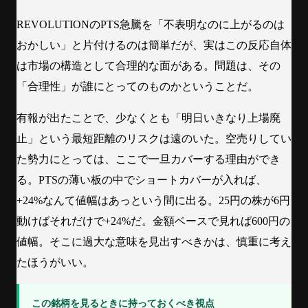
REVOLUTIONのPTS急騰を「不表明なのに上がるのは
おかしい」と片付けるのは簡単だが、実はこの反応自体
は市場の構造として合理的な面がある。問題は、その
「合理性」が誰にとってのものかということだ。
有報が出たことで、少なくとも「明日いきなり上場廃
止」という最短距離のリスクは遠のいた。空売りしてい
た勢力にとっては、ここで一旦カバーする理由ができ
る。PTSの薄い板の中でショートカバーが入れば、
+24%なんて値幅はあっという間に出る。25円の株が6円
動けばそれだけで+24%だ。金額ベースで見れば600円の
値幅。そこに過大な意味を見出すべきかは、慎重に考え
たほうがいい。
この銘柄を見るときに持っておくべき視点