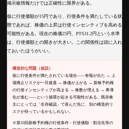
掲示板情報だけでは正確性に限界がある。
仮に行使価額が15円であり、行使条件を満たしている状
態であれば、株価の上昇は行使インセンティブを高める
可能性がある。現在の株価25円、PTS31.2円という水準
は、行使価額との開きが大きい。この関係性は頭に入れ
ておいたほうがいい。
構造的な問題（仮説）
仮に行使条件が満たされている場合——有報が出た → 上
場廃止リスクが一旦後退 → 株価が上がる → 新株予約権
の行使インセンティブが高まる → 株数が増える → 希薄
化が進む——という循環が起きる可能性がある。既存株
主にとっては「生存確認」で喜んだ先に、別の構造的リ
スクが待っているかもしれない。
※第10回新株予約権の行使条件・行使価額・割当先等の