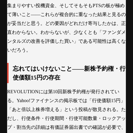
集まりやすい投機資金、そしてそもそもPTSの板が極め
て薄いこと——これらが複合的に重なった結果と見るの
が妥当だと思う。どの要因がどれだけ寄与したかは、正
直わからない。わからないが、少なくとも「ファンダメ
ンタルズの改善を評価した買い」である可能性は高くな
いだろう。
忘れてはいけないこと——新株予約権・行
使価額15円の存在
REVOLUTIONには第10回新株予約権が発行されてい
る。Yahoo!ファイナンスの掲示板では「行使価額15円」
「あと倍以上株券増える」という投稿が散見される。た
だし、行使条件・行使期間・行使可能数量・ロックアッ
プ・割当先の詳細は有価証券届出書での確認が必要で、