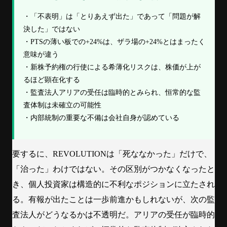
・「不表明」は「とりあえず出た」であって「問題が解
決した」ではない
・PTSの薄い板での+24%は、ザラ場の+24%とはまったく
意味が違う
・新株予約権の行使による希薄化リスクは、株価が上が
るほど顕在化する
・監査法人アリアの受任は臨時的とみられ、恒常的な監
査体制は未確立の可能性
・内部統制の重要な不備は会社自身が認めている
要するに、REVOLUTIONは「死ななかった」だけで、
「治った」わけではない。その区別がつかなくなったと
き、個人投資家は構造的に不利なポジションに立たされ
る。有報が出たことは一歩前進かもしれないが、次の監
査法人がどうなるかは不透明だ。アリアの受任が臨時的