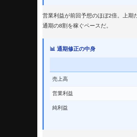
営業利益が前回予想のほぼ2倍。上期だけ
通期の8割を稼ぐペースだ。
📊 通期修正の中身
売上高
営業利益
純利益