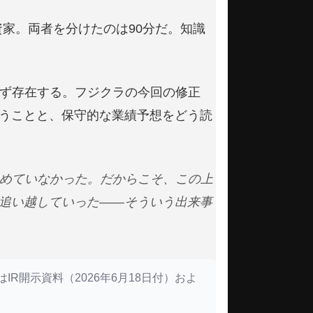
資家。両者を分けたのは90分だ。知識
ず存在する。フジクラの今回の修正
いうことと、保守的な業績予想をどう読
めていなかった。だからこそ、この上
に追い越していった——そういう出来事
開示資料（2026年6月18日付）およ