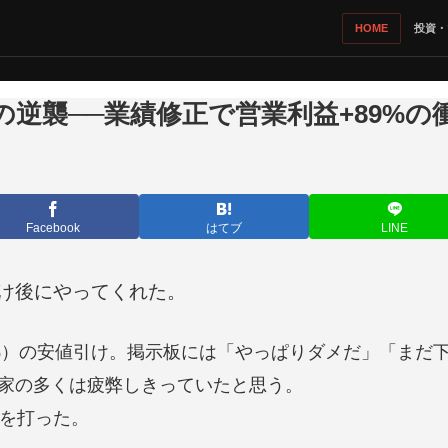
HOME
投資・
分の逆襲──業績修正で営業利益+89%の
Facebook
はてブ
LINE
引け後にやってくれた。
5.67%）の安値引け。掲示板には「やっぱりダメだ」「
資家の多くは疲弊しきっていたと思う。
示を打った。