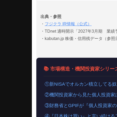
出典・参照
・
フジクラ IR情報（公式）
・TDnet 適時開示「2027年3月期 業
・kabutan.jp 株価・信用残データ（参照
📚 市場構造・機関投資家シリー
①新NISAでオルカン積立してる
②機関投資家から見た個人投資家
③財務省とGPIFが『個人投資家
④『日本株は買い』と言い続ける