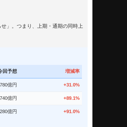
知らせ」。つまり、上期・通期の同時上
今回予想
増減率
,780億円
+31.0%
,740億円
+89.1%
,280億円
+91.0%