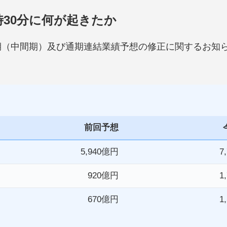
時30分に何が起きたか
四半期（中間期）及び通期連結業績予想の修正に関するお
前回予想
5,940億円
7
920億円
1
670億円
1