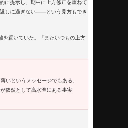
的に提示し、期中に上方修正を重ねて
返しに過ぎない——という見方もでき
離を置いていた。「またいつもの上方
に薄いというメッセージでもある。
率が依然として高水準にある事実