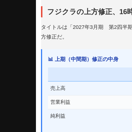
フジクラの上方修正、16
タイトルは「2027年3月期 第2
方修正だ。
📊 上期（中間期）修正の中身
売上高
営業利益
純利益