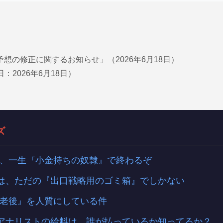
績予想の修正に関するお知らせ」（2026年6月18日）
日：2026年6月18日）
ズ
奴、一生『小金持ちの奴隷』で終わるぞ
は、ただの『出口戦略用のゴミ箱』でしかない
の老後』を人質にしている件
アナリストの給料は、誰が払っているか知ってるか？