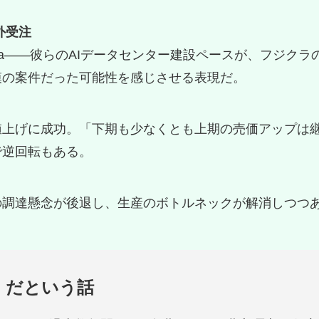
外受注
soft、Meta——彼らのAIデータセンター建設ペースが、フ
模の案件だった可能性を感じさせる表現だ。
値上げに成功。「下期も少なくとも上期の売価アップは
で逆回転もある。
の調達懸念が後退し、生産のボトルネックが解消しつつ
」だという話