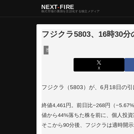
NEXT
-
FIRE
株式市場の裏側を言語化する独立メディア
フジクラ5803、16時30
投資・マーケット
X
フジクラ（5803）が、6月18日の
終値4,461円。前日比−268円（−
値から44%落ちた株を前に、個人投
そこから90分後、フジクラは適時開