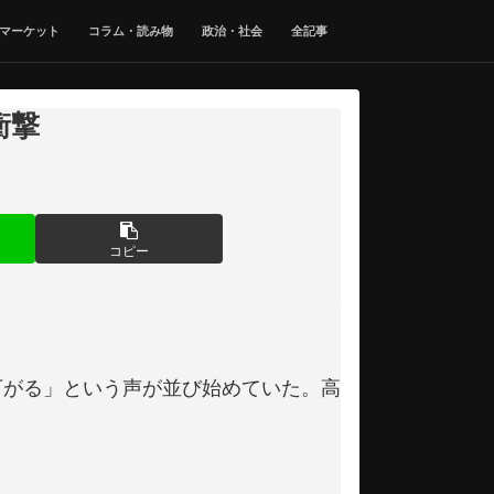
マーケット
コラム・読み物
政治・社会
全記事
衝撃
コピー
まだ下がる」という声が並び始めていた。高