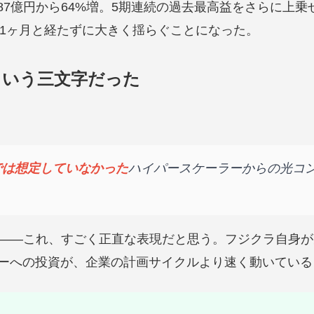
,887億円から64%増。5期連続の過去最高益をさらに上
、1ヶ月と経たずに大きく揺らぐことになった。
という三文字だった
では想定していなかった
ハイパースケーラーからの光コ
——これ、すごく正直な表現だと思う。フジクラ自身が
ターへの投資が、企業の計画サイクルより速く動いてい